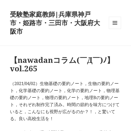
受験塾家庭教師|兵庫県神戸
市・姫路市・三田市・大阪府大
阪市
メニュ
ーとウ
ィジェ
ット
【nawadanコラム(￣Д￣)ﾉ】
vol.265
（2021/04/02）生物基礎の要約ノート，生物の要約ノー
ト，化学基礎の要約ノート，化学の要約ノート，物理基
礎の要約ノート，物理の要約ノート，地理Bの要約ノー
ト，それぞれ制作完了済み。時間の節約を味方につけて
いると，こんなにも視野が広がるのか？！，と驚いて
る。良い高校生活を！