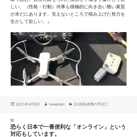
しい。（性格・行動）何事も積極的に向き合い難い素質
が未だにあります。見えないところで積み上げた努力を
生かして欲しい。』
投
作
カ
2021年4月8日
nawadan
23.和田成博の平日◯
稿
成
テ
日:
者
ゴ
投
リ
前
稿
恐らく日本で一番便利な「オンライン」という
ー
前
ナ
対応もしています。
の