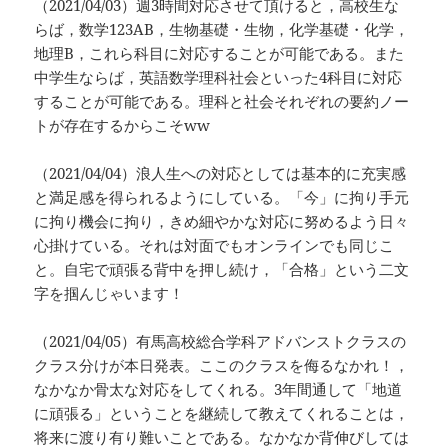
（2021/04/03）週3時間対応させて頂けると，高校生な
らば，数学123AB，生物基礎・生物，化学基礎・化学，
地理B，これら科目に対応することが可能である。また
中学生ならば，英語数学理科社会といった4科目に対応
することが可能である。理科と社会それぞれの要約ノー
トが存在するからこそww
（2021/04/04）浪人生への対応としては基本的に充実感
と満足感を得られるようにしている。「今」に拘り手元
に拘り機会に拘り，きめ細やかな対応に努めるよう日々
心掛けている。それは対面でもオンラインでも同じこ
と。自宅で頑張る背中を押し続け，「合格」という二文
字を掴んじゃいます！
（2021/04/05）有馬高校総合学科アドバンストクラスの
クラス分けが本日発表。ここのクラスを侮るなかれ！，
なかなか骨太な対応をしてくれる。3年間通して「地道
に頑張る」ということを継続して教えてくれることは，
将来に渡り有り難いことである。なかなか背伸びしては