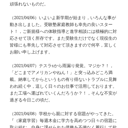
頑張れないものだ。
（2021/04/06）いよいよ新学期が始まり，いろんな事が
動き出しました。受験塾家庭教師も幸先の良いスター
ト！，ご新規様への体験指導と進学相談には積極的に対
応させて頂く所存です。また受験生だけでなく現役生の
皆様にも率先して対応させて頂きますので何卒，宜しく
お願い申し上げます。
（2021/04/07）テスラsから雨漏り発覚。マジか？！，
「どこまでアメリカンやねん！」と突っ込みどころ満
載。納車してからというもの有り得ないトラブルに見舞
われ続く中，逞しく日々のお仕事で活用しております。
また工場へ運ばれていくんだろうか？！，そんな不安が
過ぎる今日この頃だ。
（2021/04/08）学校から親に対する宿題がやってきた。
『（家庭学習）毎週木金に学力を高めつつ日々の宿題に
取り組む。自身に課せられた債務を不備なく履行して欲