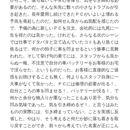
からこそ、落ち着いて平常心を保ち、気を引き締める必
要があるのだ。そんな矢先に数々の小さなトラブルが引
き起きた。長年愛用し続けてきたＰＣがいよいよ壊れる
予兆を発起したのだ。如何せん良からぬ気配を感じたの
で、予備の為に新しいＰＣを注文。会社的には九死に一
生を得たのは良かった。けれども、さらなる次のシーン
では仕事でドタバタと立て込んでいたコトもあり急ぐは
焦るはで、何かの拍子に車を凹ませるという惨事に見舞
われた。そして挙げ句の果てには、スタッフからも良か
らぬ一報。不注意で自分の車バッテリーをお客様のお宅
で没らせた、というものだった。お客様に直接的なご迷
惑をお掛けすることも無く、何よりもスタッフ自身に一
大事がなくて良かった。ＰＣには修理の必要が出る！、
自分ところの車を凹ませる！、バッテリーが没る！、で
何かと余分な物入りが重なったこともあり若干、気分も
凹み気味であった。気を引き締めるぞ！、と言うはみた
ものの実際には、引き締まっていない、ことを実感し反
省した。やはり、そう考えると何だか妙に落ち着きを取
り戻すことができ、前々から考えていた名案が正にこん