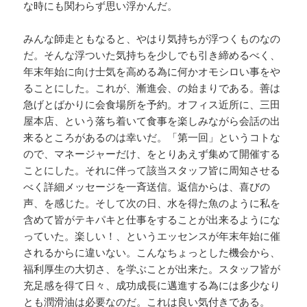
な時にも関わらず思い浮かんだ。
みんな師走ともなると、やはり気持ちが浮つくものなの
だ。そんな浮ついた気持ちを少しでも引き締めるべく、
年末年始に向け士気を高める為に何かオモシロい事をや
ることにした。これが、漸進会、の始まりである。善は
急げとばかりに会食場所を予約。オフィス近所に、三田
屋本店、という落ち着いて食事を楽しみながら会話の出
来るところがあるのは幸いだ。「第一回」というコトな
ので、マネージャーだけ、をとりあえず集めて開催する
ことにした。それに伴って該当スタッフ皆に周知させる
べく詳細メッセージを一斉送信。返信からは、喜びの
声、を感じた。そして次の日、水を得た魚のように私を
含めて皆がテキパキと仕事をすることが出来るようにな
っていた。楽しい！、というエッセンスが年末年始に催
されるからに違いない。こんなちょっとした機会から、
福利厚生の大切さ、を学ぶことが出来た。スタッフ皆が
充足感を得て日々、成功成長に邁進する為には多少なり
とも潤滑油は必要なのだ。これは良い気付きである。