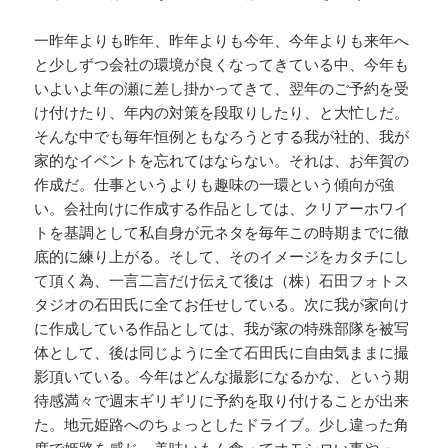
一昨年よりも昨年、昨年よりも今年、今年よりも来年へ
と少しずつ会社の環境が良くなってきている中、今年も
いよいよ年の瀬に差し掛かってきて、翌年のご予約を受
け付けたり、年内の対策を段取りしたり、と大忙しだ。
そんな中でも毎年恒例ともなろうとする我が社的、我が
家的なイベントを忘れてはならない。それは、お年賀の
作成だ。仕事というよりも趣味の一環という傾向が強
い。会社向けに作成する作品としては、クリアーホワイ
トを基調として私自身が元ネタを毎年この時期までに徹
底的に練り上がる。そして、そのイメージをカタチにし
て頂く為、一言二言だけ伝えて後は（株）石田フォトス
タジオの石田氏に全てお任せしている。次に我が家向け
に作成している作品としては、我が家の特殊部隊を被写
体として、後は同じように全て石田氏に自由気ままに撮
影頂いている。今年はどんな撮影になるかな、という期
待感満々で週末ギリギリに予約を取り付けることが出来
た。地元姫路へのちょっとしたドライブ。少し違った角