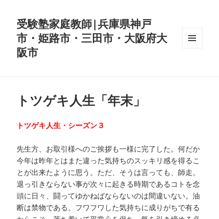
受験塾家庭教師|兵庫県神戸
市・姫路市・三田市・大阪府大
阪市
メニュ
ーとウ
ィジェ
ット
トツゲキ人生「年末」
トツゲキ人生・シーズン３
先生方、お取引様へのご挨拶も一様に完了した。何だか
今年は昨年とはまた違った気持ちのスッキリ感を得るこ
とが出来たように思う。ただ、そうは言っても、師走。
退っ引きならない事が次々に起きる時期であるコトを念
頭に日々、闘ってゆかねばならないのは間違いない。油
断は禁物である。フワフワした気持ちに成りがちで有る