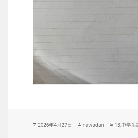
投
作
カ
2026年4月27日
nawadan
18.中学
稿
成
テ