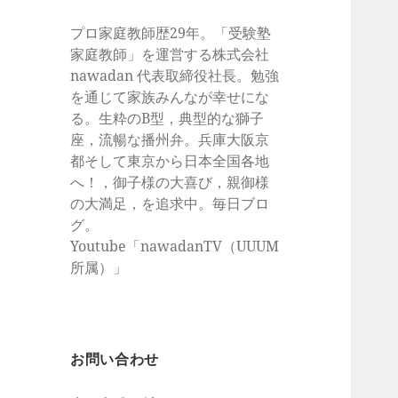
プロ家庭教師歴29年。「受験塾
家庭教師」を運営する株式会社
nawadan 代表取締役社長。勉強
を通じて家族みんなが幸せにな
る。生粋のB型，典型的な獅子
座，流暢な播州弁。兵庫大阪京
都そして東京から日本全国各地
へ！，御子様の大喜び，親御様
の大満足，を追求中。毎日ブロ
グ。
Youtube「nawadanTV（UUUM
所属）」
お問い合わせ