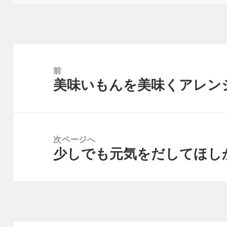
日:
者
ゴ
リ
ー
投
稿
前
美味いもんを美味くアレン
ナ
前
ビ
の
ゲ
投
ー
稿:
次ページへ
シ
少しでも元気をだしてほし
次
ョ
の
ン
投
稿: