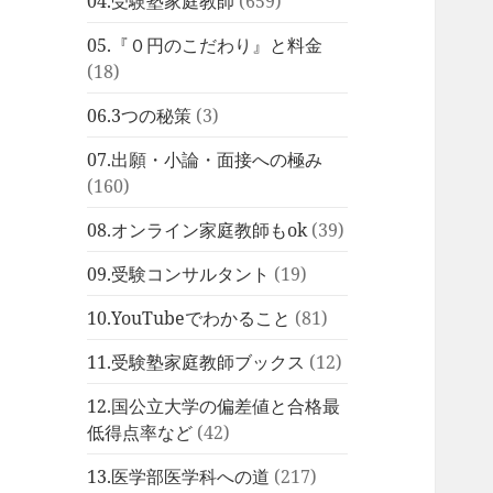
04.受験塾家庭教師
(659)
05.『０円のこだわり』と料金
(18)
06.3つの秘策
(3)
07.出願・小論・面接への極み
(160)
08.オンライン家庭教師もok
(39)
09.受験コンサルタント
(19)
10.YouTubeでわかること
(81)
11.受験塾家庭教師ブックス
(12)
12.国公立大学の偏差値と合格最
低得点率など
(42)
13.医学部医学科への道
(217)