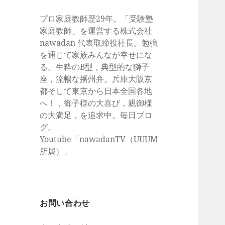
プロ家庭教師歴29年。「受験塾
家庭教師」を運営する株式会社
nawadan 代表取締役社長。勉強
を通じて家族みんなが幸せにな
る。生粋のB型，典型的な獅子
座，流暢な播州弁。兵庫大阪京
都そして東京から日本全国各地
へ！，御子様の大喜び，親御様
の大満足，を追求中。毎日ブロ
グ。
Youtube「nawadanTV（UUUM
所属）」
お問い合わせ