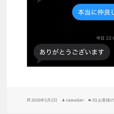
投
作
カ
2026年5月2日
nawadan
03.お客様
稿
成
テ
日:
者
ゴ