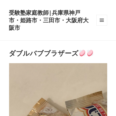
受験塾家庭教師|兵庫県神戸
市・姫路市・三田市・大阪府大
阪市
メニュ
ーとウ
ィジェ
ット
ダブルバブブラザーズ