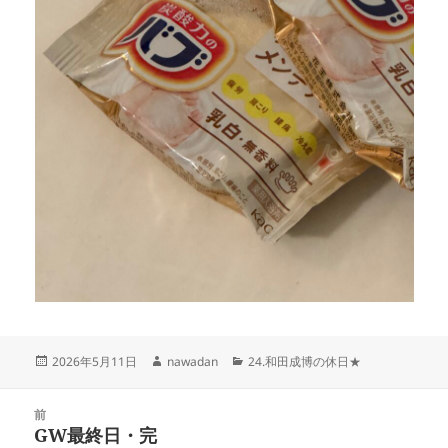
投
作
カ
2026年5月11日
nawadan
24.和田成博の休日★
稿
成
テ
日:
者
ゴ
投
リ
前
稿
GW最終日・完
ー
前