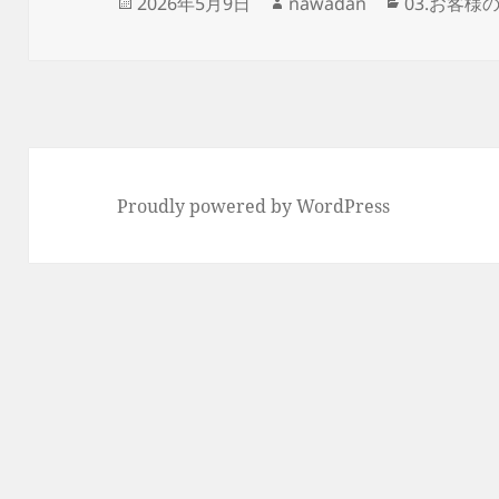
投
作
カ
2026年5月9日
nawadan
03.お客様
稿
成
テ
日:
者
ゴ
リ
ー
Proudly powered by WordPress