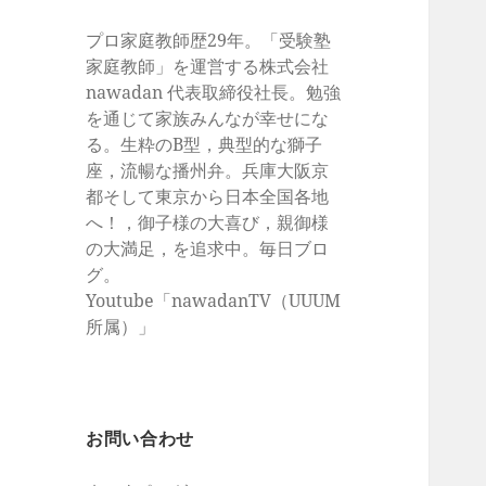
プロ家庭教師歴29年。「受験塾
家庭教師」を運営する株式会社
nawadan 代表取締役社長。勉強
を通じて家族みんなが幸せにな
る。生粋のB型，典型的な獅子
座，流暢な播州弁。兵庫大阪京
都そして東京から日本全国各地
へ！，御子様の大喜び，親御様
の大満足，を追求中。毎日ブロ
グ。
Youtube「nawadanTV（UUUM
所属）」
お問い合わせ