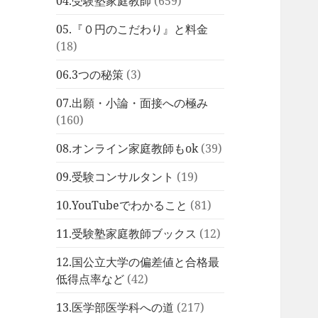
04.受験塾家庭教師
(659)
05.『０円のこだわり』と料金
(18)
06.3つの秘策
(3)
07.出願・小論・面接への極み
(160)
08.オンライン家庭教師もok
(39)
09.受験コンサルタント
(19)
10.YouTubeでわかること
(81)
11.受験塾家庭教師ブックス
(12)
12.国公立大学の偏差値と合格最
低得点率など
(42)
13.医学部医学科への道
(217)