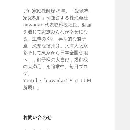
プロ家庭教師歴29年。「受験塾
家庭教師」を運営する株式会社
nawadan 代表取締役社長。勉強
を通じて家族みんなが幸せにな
る。生粋のB型，典型的な獅子
座，流暢な播州弁。兵庫大阪京
都そして東京から日本全国各地
へ！，御子様の大喜び，親御様
の大満足，を追求中。毎日ブロ
グ。
Youtube「nawadanTV（UUUM
所属）」
お問い合わせ