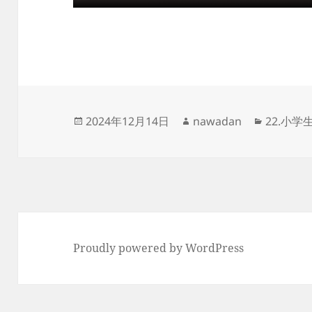
投
作
カ
2024年12月14日
nawadan
22.小
稿
成
テ
日:
者
ゴ
リ
ー
Proudly powered by WordPress