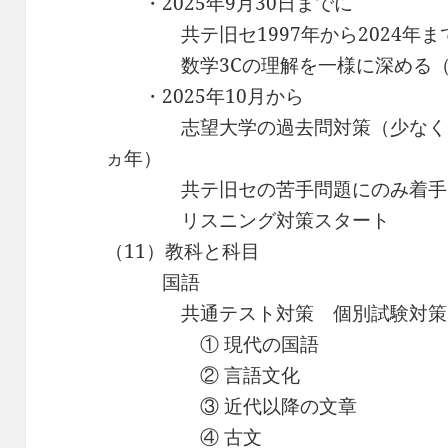
・2025年9月30日までに
共テ旧セ1997年から2024年ま
数学3Cの理解を一様に深める（4s
・2025年10月から
志望大学の過去問対策（少なくとも20
ヵ年）
共テ旧セの苦手問題にのみ着手
リスニング対策スタート
（11）教科と科目
国語
共通テスト対策 個別試験対策
① 現代の国語
② 言語文化
③ 近代以降の文章
④ 古文