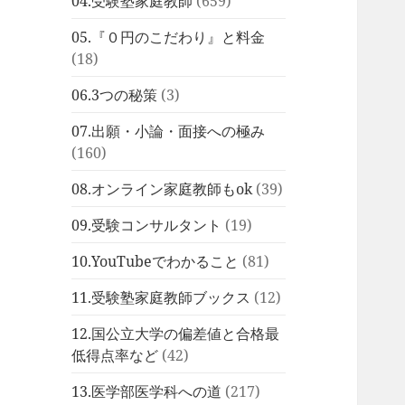
04.受験塾家庭教師
(659)
05.『０円のこだわり』と料金
(18)
06.3つの秘策
(3)
07.出願・小論・面接への極み
(160)
08.オンライン家庭教師もok
(39)
09.受験コンサルタント
(19)
10.YouTubeでわかること
(81)
11.受験塾家庭教師ブックス
(12)
12.国公立大学の偏差値と合格最
低得点率など
(42)
13.医学部医学科への道
(217)