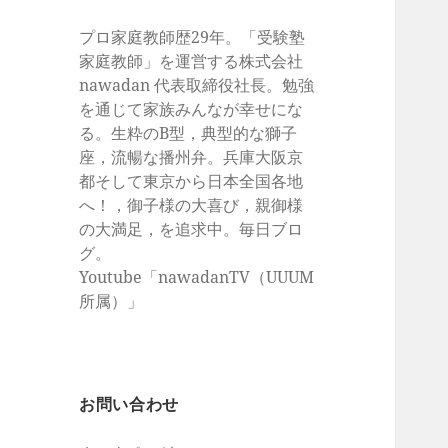
プロ家庭教師歴29年。「受験塾
家庭教師」を運営する株式会社
nawadan 代表取締役社長。勉強
を通じて家族みんなが幸せにな
る。生粋のB型，典型的な獅子
座，流暢な播州弁。兵庫大阪京
都そして東京から日本全国各地
へ！，御子様の大喜び，親御様
の大満足，を追求中。毎日ブロ
グ。
Youtube「nawadanTV（UUUM
所属）」
お問い合わせ