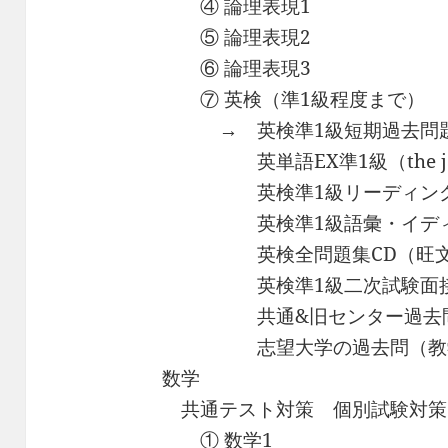
④ 論理表現1
⑤ 論理表現2
⑥ 論理表現3
⑦ 英検（準1級程度まで）
→ 英検準1級短期過去問題
英単語EX準1級（the japan
英検準1級リーディング問
英検準1級語彙・イディオム問
英検全問題集CD（旺文
英検準1級二次試験面接完全
共通&旧センター過去問（
志望大学の過去問（教学
数学
共通テスト対策 個別試験対策
① 数学1