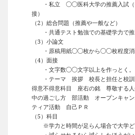
・私立 ◯◯医科大学の推薦入試（
接）
（2）総合問題（推薦や一般など）
・共通テスト勉強での基礎学力で推
（3）小論文
・原稿用紙◯◯枚から◯◯枚程度消
（4）面接
・文字数◯◯文字以上を作っとく。
・テーマ 挨拶 校長と担任と校訓
得意不得意科目 座右の銘 尊敬する人
中の過ごし方 部活動 オープンキャン
ティア活動 自己ＰＲ
（5）科目
※学力と時間が足らん場合で大学ど