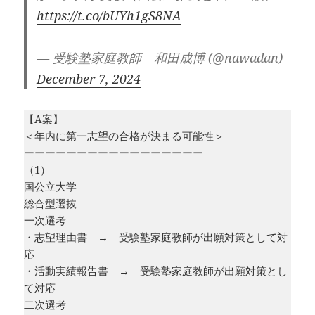
https://t.co/bUYh1gS8NA
— 受験塾家庭教師 和田成博 (@nawadan)
December 7, 2024
【A案】
＜年内に第一志望の合格が決まる可能性＞
ーーーーーーーーーーーーーーーーー
（1）
国公立大学
総合型選抜
一次選考
・志望理由書 → 受験塾家庭教師が出願対策として対
応
・活動実績報告書 → 受験塾家庭教師が出願対策とし
て対応
二次選考