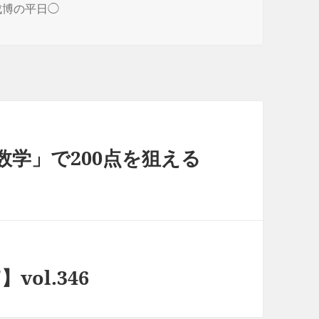
田成博の平日◯
数学」で200点を狙える
vol.346