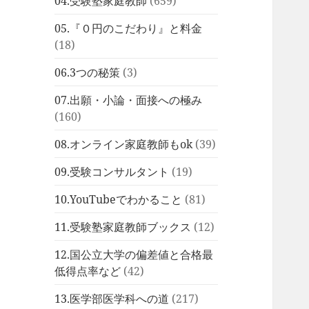
04.受験塾家庭教師
(659)
05.『０円のこだわり』と料金
(18)
06.3つの秘策
(3)
07.出願・小論・面接への極み
(160)
08.オンライン家庭教師もok
(39)
09.受験コンサルタント
(19)
10.YouTubeでわかること
(81)
11.受験塾家庭教師ブックス
(12)
12.国公立大学の偏差値と合格最
低得点率など
(42)
13.医学部医学科への道
(217)