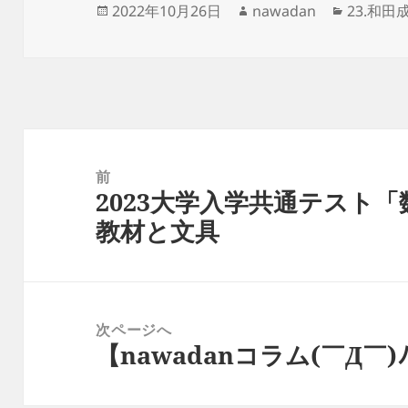
投
作
カ
2022年10月26日
nawadan
23.和
稿
成
テ
日:
者
ゴ
リ
ー
投
稿
前
2023大学入学共通テスト「
ナ
前
教材と文具
ビ
の
ゲ
投
ー
稿:
シ
次ページへ
ョ
【nawadanコラム(￣Д￣)ﾉ】
次
ン
の