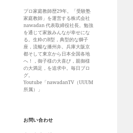
プロ家庭教師歴29年。「受験塾
家庭教師」を運営する株式会社
nawadan 代表取締役社長。勉強
を通じて家族みんなが幸せにな
る。生粋のB型，典型的な獅子
座，流暢な播州弁。兵庫大阪京
都そして東京から日本全国各地
へ！，御子様の大喜び，親御様
の大満足，を追求中。毎日ブロ
グ。
Youtube「nawadanTV（UUUM
所属）」
お問い合わせ