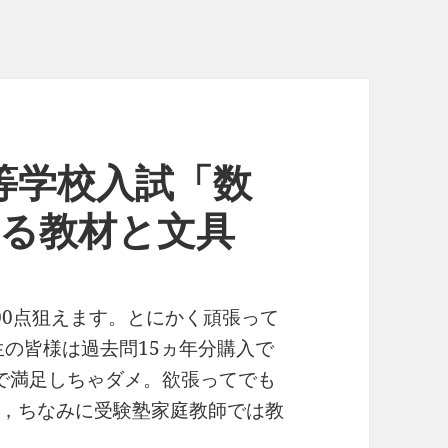
高等学校入試「数
える教材と文具
00点狙えます。とにかく頑張って
生の皆様は過去問15ヵ年分購入で
で満足しちゃダメ。欲張ってでも
，ちなみに受験塾家庭教師では教