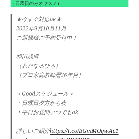
（日曜日のみオヤスミ）‪
★今すぐ対応ok★
2022年9月10月11月
ご新規様ご予約受付中！
和田成博
（わだなるひろ）
［プロ家庭教師暦26年目］
＜Goodスケジュール＞
・日曜日夕方から夜
＊平日お昼間いつでもok
詳しいご紹介
https://t.co/BGmMOqwAc1