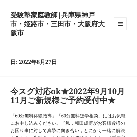
受験塾家庭教師|兵庫県神戸
市・姫路市・三田市・大阪府大
阪市
メニュ
ーとウ
ィジェ
ット
日:
2022年8月27日
今スグ対応ok★2022年9月10月
11月ご新規様ご予約受付中★
「60分無料体験指導」「60分無料進学相談」にはお気軽
にお申し込みください。『私，和田成博がお客様皆様の
お困り事に対して真摯に向き合い，とにかく一緒に解決