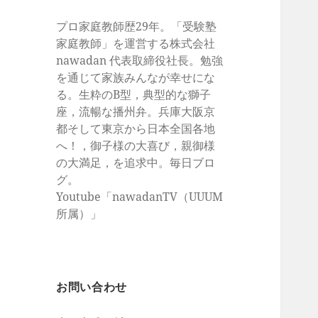
プロ家庭教師歴29年。「受験塾
家庭教師」を運営する株式会社
nawadan 代表取締役社長。勉強
を通じて家族みんなが幸せにな
る。生粋のB型，典型的な獅子
座，流暢な播州弁。兵庫大阪京
都そして東京から日本全国各地
へ！，御子様の大喜び，親御様
の大満足，を追求中。毎日ブロ
グ。
Youtube「nawadanTV（UUUM
所属）」
お問い合わせ