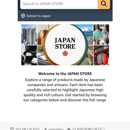
投
作
カ
2022年1月30日
nawadan
23.和田成博の平日◯