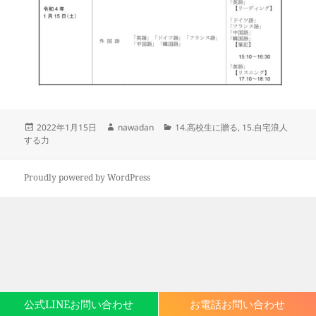
投
作
カ
2022年1月15日
nawadan
14.高校生に贈る
,
15.自宅浪人
稿
成
テ
する力
日:
者
ゴ
リ
ー
Proudly powered by WordPress
公式LINEお問い合わせ
お電話お問い合わせ