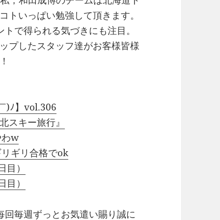
修。私，和田成博のチームは北海道ト
コトいっぱい勉強して頂きます。
ントで得られる気づきにも注目。
ップしたスタッフ達がお客様皆様
！
ﾉ】vol.306
ハチ北スキー旅行』
やわw
リギリ合格でok
日目）
日目）
毎回毎週ずっとお気遣い賜り誠に