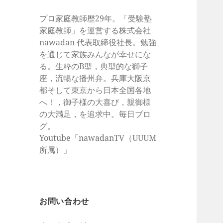
プロ家庭教師歴29年。「受験塾
家庭教師」を運営する株式会社
nawadan 代表取締役社長。勉強
を通じて家族みんなが幸せにな
る。生粋のB型，典型的な獅子
座，流暢な播州弁。兵庫大阪京
都そして東京から日本全国各地
へ！，御子様の大喜び，親御様
の大満足，を追求中。毎日ブロ
グ。
Youtube「nawadanTV（UUUM
所属）」
お問い合わせ