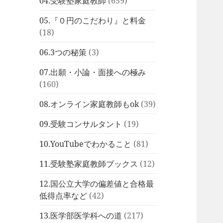
04.受験塾家庭教師
(659)
05.『０円のこだわり』と料金
(18)
06.3つの秘策
(3)
07.出願・小論・面接への極み
(160)
08.オンライン家庭教師もok
(39)
09.受験コンサルタント
(19)
10.YouTubeでわかること
(81)
11.受験塾家庭教師ブックス
(12)
12.国公立大学の偏差値と合格最
低得点率など
(42)
13.医学部医学科への道
(217)