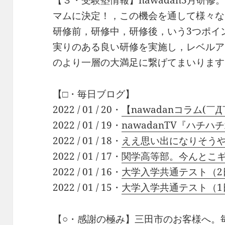
【３・受験塾情報】nawadan3月研
マムに決定！，この機会を通して様々な
研修前，研修中，研修後，いう3つポイ
実りのある良い研修を実施し，レベルア
のより一層の大満足に繋げてまいります
【□・毎日ブログ】
2022 / 01 / 20・
【nawadanコラム(￣Д￣)
2022 / 01 / 19・
nawadanTV『ハチ
2022 / 01 / 18・
ええ思い出になりそう
2022 / 01 / 17・
関学高等部。今んとこギ
2022 / 01 / 16・
大学入学共通テスト（2
2022 / 01 / 15・
大学入学共通テスト（1
【○・感謝の極み】三田市のお客様へ。