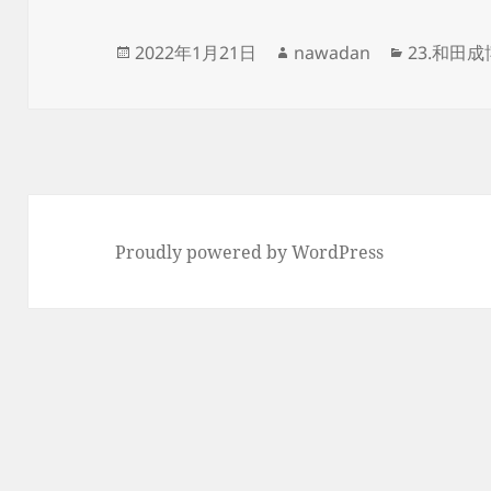
投
作
カ
2022年1月21日
nawadan
23.和田
稿
成
テ
日:
者
ゴ
リ
ー
Proudly powered by WordPress