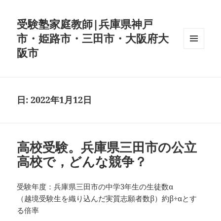
受験塾家庭教師|兵庫県神戸
市・姫路市・三田市・大阪府大
阪市
メニュ
ーとウ
ィジェ
ット
日:
2022年1月12日
高校受験。兵庫県三田市の公立
高校で，どんな競争？
受験年度：兵庫県三田市の中学3年生の生徒数α
（越境受験生を織り込んだ実質志願者数β）約β÷αとす
る倍率