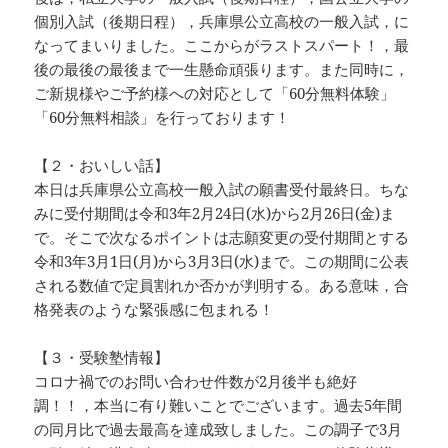
個別入試（後期日程），兵庫県公立高校の一般入試，に
なってまいりました。ここからがラストスパート！，最
後の最後の最後まで一生懸命頑張ります。また同時に，
ご新規様やご予約様への対応として「60分無料体験」
「60分無料相談」を行っております！
【２・おいしい話】
本日は兵庫県公立高校一般入試の願書受付最終日。ちな
みに受付期間は令和3年2月24日(水)から2月26日(金)ま
で。そこで次なるポイントは志願変更の受付期間とする
令和3年3月1日(月)から3月3日(水)まで。この期間に公表
される数値で定員割れか否かが判明する。ある意味，合
格発表のような緊張感に包まれる！
【３・受験塾情報】
コロナ禍でのお問い合わせ件数が2月後半も絶好
調！！，本当に有り難いことでございます。過去5年間
の同月比で過去最高を達成致しました。この調子で3月