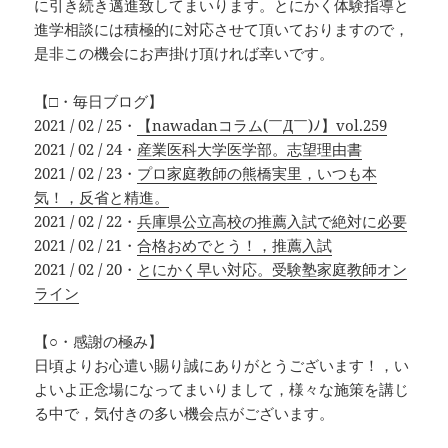
に引き続き邁進致してまいります。とにかく体験指導と
進学相談には積極的に対応させて頂いておりますので，
是非この機会にお声掛け頂ければ幸いです。
【□・毎日ブログ】
2021 / 02 / 25・
【nawadanコラム(￣Д￣)ﾉ】vol.259
2021 / 02 / 24・
産業医科大学医学部。志望理由書
2021 / 02 / 23・
プロ家庭教師の熊橋実里，いつも本
気！，反省と精進。
2021 / 02 / 22・
兵庫県公立高校の推薦入試で絶対に必要
2021 / 02 / 21・
合格おめでとう！，推薦入試
2021 / 02 / 20・
とにかく早い対応。受験塾家庭教師オン
ライン
【○・感謝の極み】
日頃よりお心遣い賜り誠にありがとうございます！，い
よいよ正念場になってまいりまして，様々な施策を講じ
る中で，気付きの多い機会点がございます。