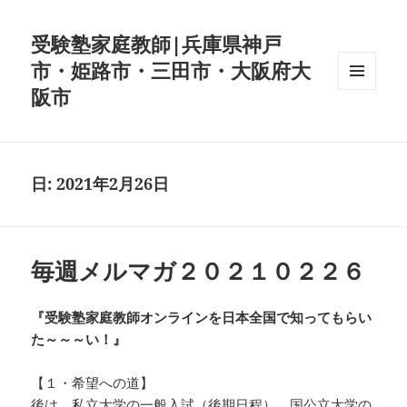
受験塾家庭教師|兵庫県神戸
市・姫路市・三田市・大阪府大
阪市
メニュ
ーとウ
ィジェ
ット
日:
2021年2月26日
毎週メルマガ２０２１０２２６
『受験塾家庭教師オンラインを日本全国で知ってもらい
た～～～い！』
【１・希望への道】
後は，私立大学の一般入試（後期日程），国公立大学の