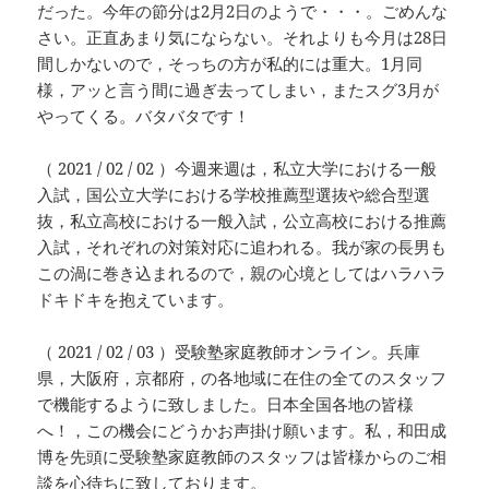
だった。今年の節分は2月2日のようで・・・。ごめんな
さい。正直あまり気にならない。それよりも今月は28日
間しかないので，そっちの方が私的には重大。1月同
様，アッと言う間に過ぎ去ってしまい，またスグ3月が
やってくる。バタバタです！
（ 2021 / 02 / 02 ）今週来週は，私立大学における一般
入試，国公立大学における学校推薦型選抜や総合型選
抜，私立高校における一般入試，公立高校における推薦
入試，それぞれの対策対応に追われる。我が家の長男も
この渦に巻き込まれるので，親の心境としてはハラハラ
ドキドキを抱えています。
（ 2021 / 02 / 03 ）受験塾家庭教師オンライン。兵庫
県，大阪府，京都府，の各地域に在住の全てのスタッフ
で機能するように致しました。日本全国各地の皆様
へ！，この機会にどうかお声掛け願います。私，和田成
博を先頭に受験塾家庭教師のスタッフは皆様からのご相
談を心待ちに致しております。