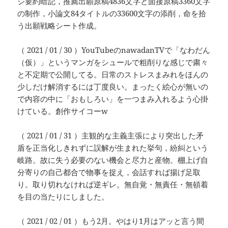
ジ要約暗記，推薦出願原稿4836文字と面接原稿3360文字
の制作，小論文84タイトルの33600文字の添削，命を拾
う出願戦略シート作成。
（ 2021 / 01 / 30 ）YouTubeのnawadanTVで「なわだん
（仮）」というマンガをシュールで粗削りな感じで粛々
と不定期で公開してる。日常のストレスまみれをほんの
少しだけ解消するには丁度良い。まったく絵心が無いの
で内容の中に「おもしろい」を一つまみ入れるよう心掛
けている。創作サイコーw
（ 2021 / 01 / 31 ）主観的な主義主張により突出した矛
盾を正当化しきれずに誤解が生まれた挙句，紛糾という
岐路。故に失う必要のない機会と尽力と産物。棚上げ自
分寄りの自己都合で物事を捉え，会話すれば揚げ足取
り。取り切れなければ逆ギレ。無自覚・無責任・無頓着
を目の当たりにしました。
（ 2021 / 02 / 01 ）もう2月。やはり1月はアッと言う間