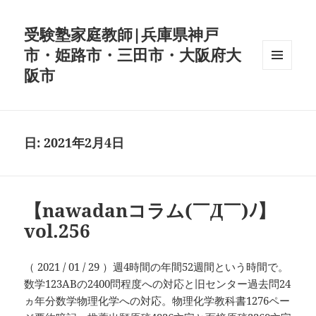
受験塾家庭教師|兵庫県神戸
市・姫路市・三田市・大阪府大
阪市
メニュ
ーとウ
ィジェ
ット
日:
2021年2月4日
【nawadanコラム(￣Д￣)ﾉ】
vol.256
（ 2021 / 01 / 29 ）週4時間の年間52週間という時間で。
数学123ABの2400問程度への対応と旧センター過去問24
ヵ年分数学物理化学への対応。物理化学教科書1276ペー