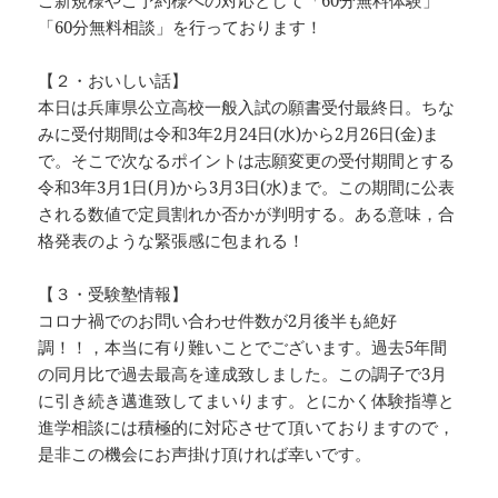
ご新規様やご予約様への対応として「60分無料体験」
「60分無料相談」を行っております！
【２・おいしい話】
本日は兵庫県公立高校一般入試の願書受付最終日。ちな
みに受付期間は令和3年2月24日(水)から2月26日(金)ま
で。そこで次なるポイントは志願変更の受付期間とする
令和3年3月1日(月)から3月3日(水)まで。この期間に公表
される数値で定員割れか否かが判明する。ある意味，合
格発表のような緊張感に包まれる！
【３・受験塾情報】
コロナ禍でのお問い合わせ件数が2月後半も絶好
調！！，本当に有り難いことでございます。過去5年間
の同月比で過去最高を達成致しました。この調子で3月
に引き続き邁進致してまいります。とにかく体験指導と
進学相談には積極的に対応させて頂いておりますので，
是非この機会にお声掛け頂ければ幸いです。