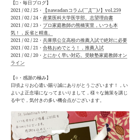
【□・毎日ブログ】
2021 / 02 / 25・
【nawadanコラム(￣Д￣)ﾉ】vol.259
2021 / 02 / 24・
産業医科大学医学部。志望理由書
2021 / 02 / 23・
プロ家庭教師の熊橋実里，いつも本
気！，反省と精進。
2021 / 02 / 22・
兵庫県公立高校の推薦入試で絶対に必要
2021 / 02 / 21・
合格おめでとう！，推薦入試
2021 / 02 / 20・
とにかく早い対応。受験塾家庭教師オン
ライン
【○・感謝の極み】
日頃よりお心遣い賜り誠にありがとうございます！，い
よいよ正念場になってまいりまして，様々な施策を講じ
る中で，気付きの多い機会点がございます。