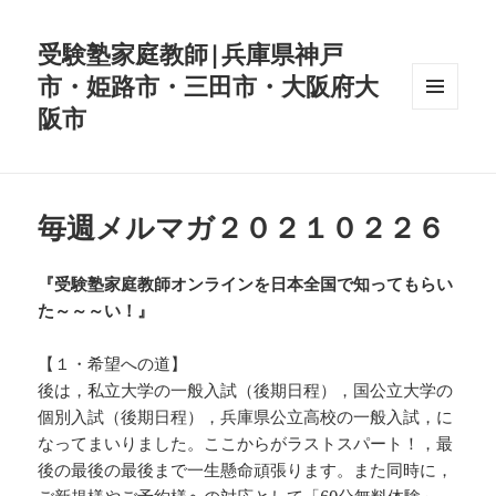
受験塾家庭教師|兵庫県神戸
市・姫路市・三田市・大阪府大
阪市
メニュ
ーとウ
ィジェ
ット
毎週メルマガ２０２１０２２６
『受験塾家庭教師オンラインを日本全国で知ってもらい
た～～～い！』
【１・希望への道】
後は，私立大学の一般入試（後期日程），国公立大学の
個別入試（後期日程），兵庫県公立高校の一般入試，に
なってまいりました。ここからがラストスパート！，最
後の最後の最後まで一生懸命頑張ります。また同時に，