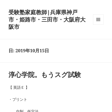
受験塾家庭教師|兵庫県神戸
市・姫路市・三田市・大阪府大
阪市
メニュ
ーとウ
ィジェ
ット
日:
2019年10月15日
淳心学院。もうスグ試験
【 英語Ｅ 】
・プリント
自制，仮定法