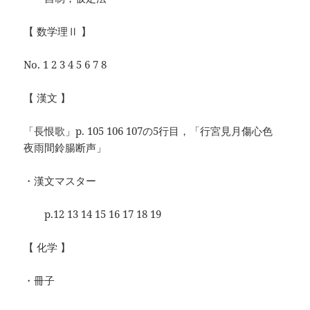
【 数学理Ⅱ 】
No. 1 2 3 4 5 6 7 8
【 漢文 】
「長恨歌」p. 105 106 107の5行目，「行宮見月傷心色
夜雨間鈴腸断声」
・漢文マスター
p.12 13 14 15 16 17 18 19
【 化学 】
・冊子