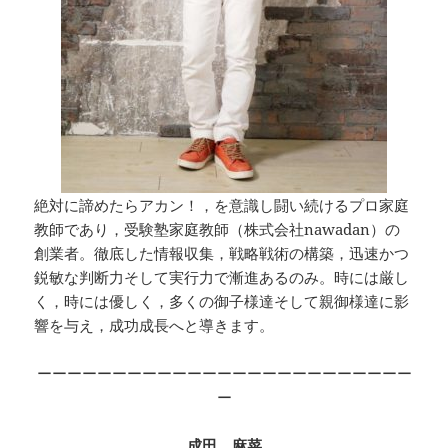
絶対に諦めたらアカン！，を意識し闘い続けるプロ家庭
教師であり，受験塾家庭教師（株式会社nawadan）の
創業者。徹底した情報収集，戦略戦術の構築，迅速かつ
鋭敏な判断力そして実行力で漸進あるのみ。時には厳し
く，時には優しく，多くの御子様達そして親御様達に影
響を与え，成功成長へと導きます。
ーーーーーーーーーーーーーーーーーーーーーーーーー
ー
成田 麻菜