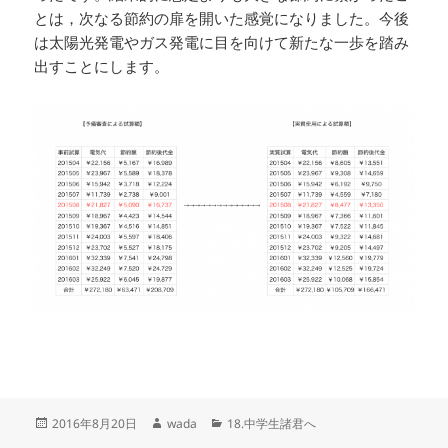
とは，次なる節約の扉を開いた感覚になりました。今後
は太陽光発電やガス発電に目を向けて新たな一歩を踏み
出すことにします。
投
作
カ
2016年8月20日
wada
18.中学生諸君へ
稿
成
テ