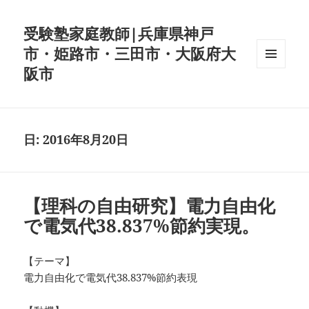
受験塾家庭教師|兵庫県神戸
市・姫路市・三田市・大阪府大
阪市
メニュ
ーとウ
ィジェ
ット
日:
2016年8月20日
【理科の自由研究】電力自由化
で電気代38.837%節約実現。
【テーマ】
電力自由化で電気代38.837%節約表現