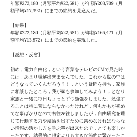
年額¥272,180（月額平均¥22,681）が年額¥208,709（月
額平均¥17,392）にまでの節約を見込んだ。
【結果】
年額¥272,180（月額平均¥22,681）が年額¥166,471（月
額平均¥13,872）にまでの節約を実現した。
【感想・反省】
初め，電力自由化，という言葉をテレビのCMで見た時
には，あまり理解出来ませんでした。これから世の中は
どうなっていくんだろう？！，という疑問を持ち，家族
に相談したところ，我が家も参加してみよう！，となり
家族と一緒に毎日ちょっとずつ勉強をしました。勉強す
ることは特に苦にならなかったけれど，何もかもが初め
てな事ばかりなので右往左往しましたが，自由研究を通
じて行動する力や結論を出すために集めなければならな
い情報の活かし方を学ぶ事が出来たので，とても楽しか
ったです。結果的に想定よりも大きな節約に繋がったこ