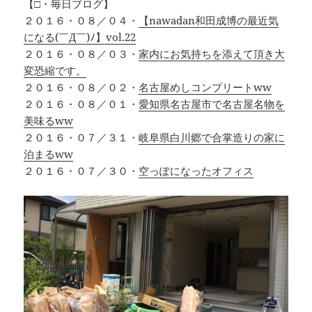
【□・毎日ブログ】
２０１６・０８／０４・
【nawadan和田成博の最近気
になる(￣Д￣)ﾉ】vol.22
２０１６・０８／０３・
家内にお気持ちを添えて頂き大
変恐縮です。
２０１６・０８／０２・
名古屋めしコンプリートww
２０１６・０８／０１・
愛知県名古屋市で名古屋名物を
美味るww
２０１６・０７／３１・
岐阜県白川郷で合掌造りの家に
泊まるww
２０１６・０７／３０・
空っぽになったオフィス