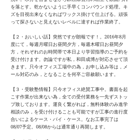
を落とす。乾かないように手早くコンパウンド処理。キ
ズを目視出来なくなればワックス掛けて仕上げる。頑張
って探さないと見えないレベルに達すれば作業終了。
【２・おいしい話】突然ですが朗報です！。2016年8月
度にて，毎週月曜日お昼間夕方，毎週木曜日お昼間夕
方，それぞれのお時間帯で本日より学習指導のご予約を
受け付けます。勿論ですが私，和田成博が対応させて頂
きます。只今オフィス工場中の為，お申し込み等は，メ
ール対応のみ，となることを何卒ご容赦願います。
【３・受験塾情報】只今オフィス絶賛工事中。書面を起
こす作業が出来ない為，全ての受付業務を一先ずストッ
プ致しております。運良く繋がれば，無料体験のみ進学
相談のみ，を受け付けることも可能ですが工事の進行度
合いによるケース・バイ・ケース。なお工事完了は
08/07予定。08/08からは通常通り再開します。