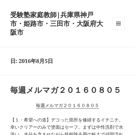
受験塾家庭教師|兵庫県神戸
市・姫路市・三田市・大阪府大
阪市
メニュ
ーとウ
ィジェ
ット
日:
2016年8月5日
毎週メルマガ２０１６０８０５
毎週メルマガ２０１６０８０５
【１・希望への道】デコった箇所を修繕するイチニチ。
幸いクリアーのみで塗面はセーフ。まずは中性洗剤で水
洗い。水分を含ませながら鉄粉除去用の粘土で頑固汚れ