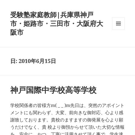
受験塾家庭教師|兵庫県神戸
市・姫路市・三田市・大阪府大
阪市
メニュ
ーとウ
ィジェ
ット
日:
2010年6月15日
神戸国際中学校高等学校
学校関係者の皆様方m( _ _ )m先日は、突然のアポイント
メントにも関わらず、大変、前向きな御対応、心より感
謝致しております。貴校のますますの御発展を心より願
うだけでなく、貴 校より御預からせて頂いた大切な情報
を、安全に、かつ、丁寧に活用させて頂く事で、学生達