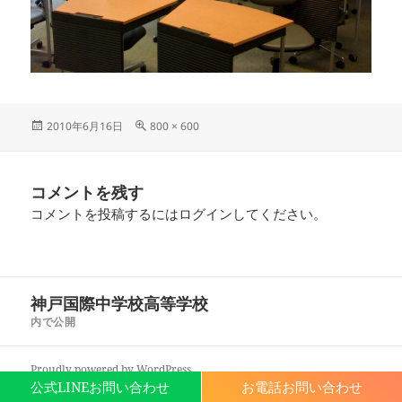
投
フ
2010年6月16日
800 × 600
稿
ル
日:
サ
イ
コメントを残す
ズ
コメントを投稿するには
ログイン
してください。
投
神戸国際中学校高等学校
稿
内で公開
ナ
ビ
Proudly powered by WordPress
ゲ
公式LINEお問い合わせ
お電話お問い合わせ
ー