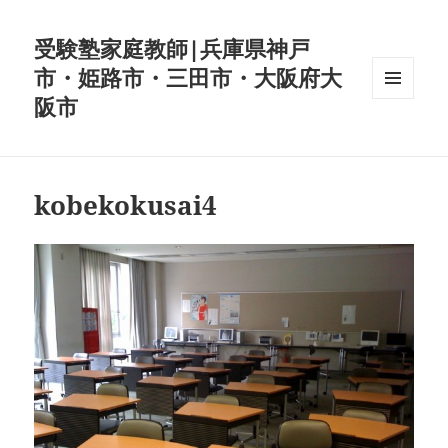
受験塾家庭教師|兵庫県神戸
市・姫路市・三田市・大阪府大
阪市
メニュ
ーとウ
ィジェ
ット
kobekokusai4