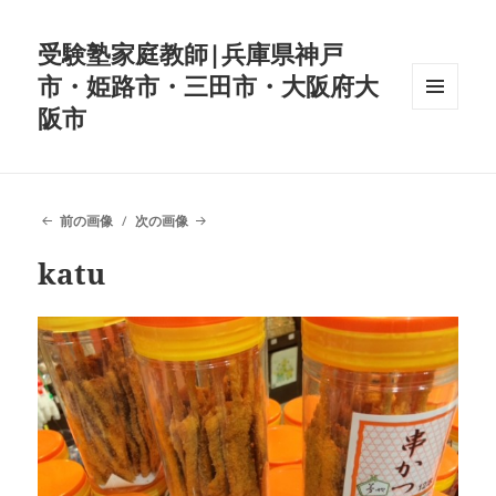
受験塾家庭教師|兵庫県神戸
市・姫路市・三田市・大阪府大
阪市
メニュ
ーとウ
ィジェ
ット
前の画像
次の画像
katu