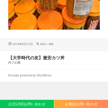
投
フ
2014年6月15日
640 × 480
稿
ル
日:
サ
投
【大学時代の友】激安カツ丼
イ
稿
ズ
内で公開
ナ
ビ
Proudly powered by WordPress
ゲ
ー
シ
ョ
ン
公式LINEお問い合わせ
お電話お問い合わせ