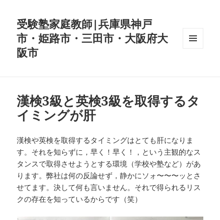
受験塾家庭教師|兵庫県神戸
市・姫路市・三田市・大阪府大
阪市
メニュ
ーとウ
ィジェ
ット
漢検3級と英検3級を取得するタ
イミングが肝
漢検や英検を取得するタイミングはとても肝になりま
す。それを知らずに，早く！早く！，という主観的なス
タンスで取得させようとする環境（学校や塾など）があ
ります。弊社は何の反論せず，静かにソォ〜〜〜ッとさ
せてます。決して何も言いません。それで得られるリス
クの存在を知っているからです（笑）