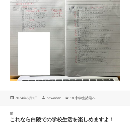
投
作
カ
2024年5月1日
nawadan
18.中学生諸君へ
稿
成
テ
日:
者
ゴ
投
リ
前
稿
これなら白陵での学校生活を楽しめますよ！
ー
前
ナ
の