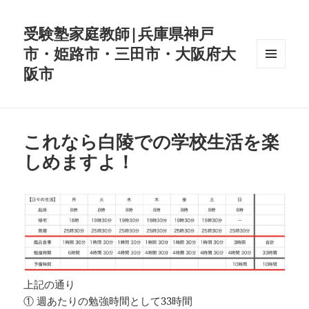
受験塾家庭教師|兵庫県神戸
市・姫路市・三田市・大阪府大
阪市
メニュ
ーとウ
ィジェ
ット
これなら白陵での学校生活を楽
しめますよ！
上記の通り
① 週あたりの勉強時間として33時間