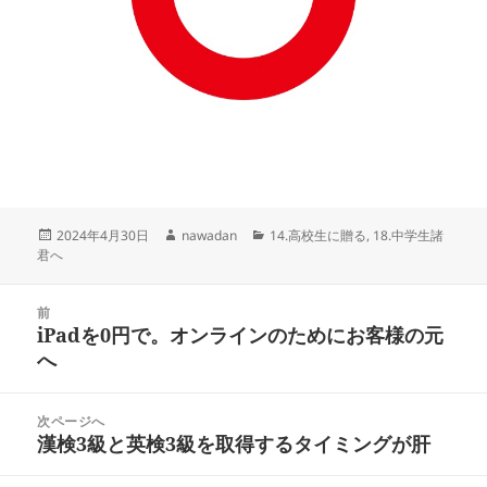
投
作
カ
2024年4月30日
nawadan
14.高校生に贈る
,
18.中学生諸
稿
成
テ
君へ
日:
者
ゴ
リ
投
ー
前
稿
iPadを0円で。オンラインのためにお客様の元
前
ナ
へ
の
ビ
投
ゲ
稿:
次ページへ
ー
漢検3級と英検3級を取得するタイミングが肝
次
シ
の
ョ