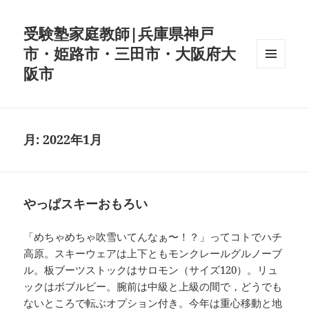
受験塾家庭教師|兵庫県神戸
市・姫路市・三田市・大阪府大
阪市
メニュ
ーとウ
ィジェ
ット
月:
2022年1月
やっぱスキーおもろい
「めちゃめちゃ吹雪いてんなぁ〜！？」ってコトでハチ
高原。スキーウェアは上下ともモンクレールグルノーブ
ル。板ブーツストックはサロモン（サイズ120）。リュ
ックはボブルビー。腕前は中級と上級の間で，どうでも
ないところで転ぶオプション付き。今年は重心移動と地