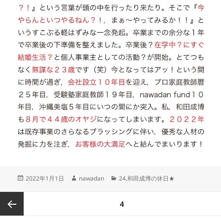
投
作
カ
2022年1月1日
nawadan
24.和田成博の休日★
稿
成
テ
日:
者
ゴ
投
ページ
4
リ
稿
ー