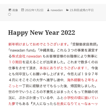
フ
投
作
カ
画像
2022年1月2日
nawadan
23.和田成博の平日
ォ
稿
成
テ
◯
ー
日:
者
ゴ
マ
リ
ッ
ー
Happy New Year 2022
ト