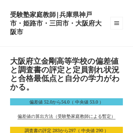
受験塾家庭教師|兵庫県神戸
市・姫路市・三田市・大阪府大
阪市
メニュ
ーとウ
ィジェ
ット
大阪府立金剛高等学校の偏差値
と調査書の評定と定員割れ状況
と合格最低点と自分の学力がわ
かる。
偏差値 52.0から54.0（ 中央値 53.0 ）
偏差値の算出方法（受験塾家庭教師による暫定）
調査書の評定 283から297（ 中央値 290 ）