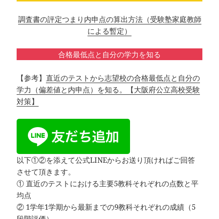
調査書の評定つまり内申点の算出方法（受験塾家庭教師
による暫定）
合格最低点と自分の学力を知る
【参考】
直近のテストから志望校の合格最低点と自分の
学力（偏差値と内申点）を知る。【大阪府公立高校受験
対策】
以下①②を添えて公式LINEからお送り頂ければご回答
させて頂きます。
① 直近のテストにおける主要5教科それぞれの点数と平
均点
② 1学年1学期から最新までの9教科それぞれの成績（5
段階評価）