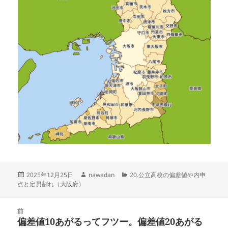
投
作
カ
2025年12月25日
nawadan
20.公立高校の偏差値や内申
稿
成
テ
点と定員割れ（大阪府）
日:
者
ゴ
リ
投
ー
前
稿
偏差値10あがるってフツー。偏差値20あがる
前