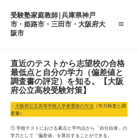
受験塾家庭教師|兵庫県神戸
市・姫路市・三田市・大阪府大
阪市
メニュ
ーとウ
ィジェ
ット
直近のテストから志望校の合格
最低点と自分の学力（偏差値と
調査書の評定）を知る。【大阪
府公立高校受験対策】
・
大阪府公立高等学校入学者選抜の方法
（学力検査と調
査書）
① 学校テストにおける素点と平均点から「自分自身」の
学力として「偏差値」を算出することができる。