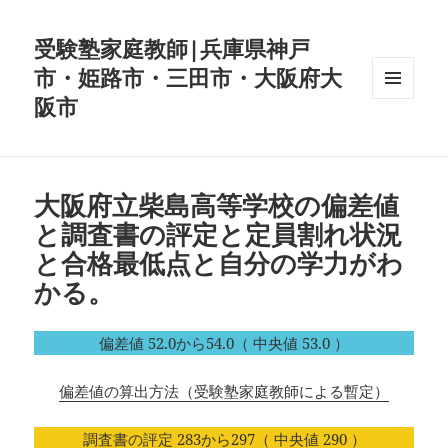
受験塾家庭教師|兵庫県神戸
市・姫路市・三田市・大阪府大
阪市
メニュ
ーとウ
ィジェ
ット
大阪府立柴島高等学校の偏差値
と調査書の評定と定員割れ状況
と合格最低点と自分の学力がわ
かる。
偏差値 52.0から54.0（ 中央値 53.0 ）
偏差値の算出方法（受験塾家庭教師による暫定）
調査書の評定 283から297（ 中央値 290 ）