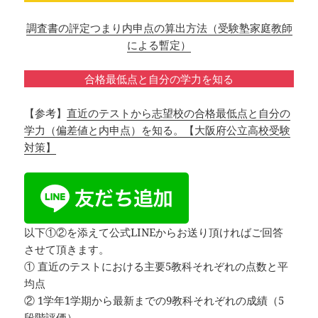
調査書の評定つまり内申点の算出方法（受験塾家庭教師
による暫定）
合格最低点と自分の学力を知る
【参考】
直近のテストから志望校の合格最低点と自分の
学力（偏差値と内申点）を知る。【大阪府公立高校受験
対策】
以下①②を添えて公式LINEからお送り頂ければご回答
させて頂きます。
① 直近のテストにおける主要5教科それぞれの点数と平
均点
② 1学年1学期から最新までの9教科それぞれの成績（5
段階評価）