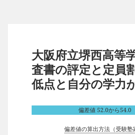
大阪府立堺西高等
査書の評定と定員
低点と自分の学力
偏差値 52.0から54.0（
偏差値の算出方法（受験塾