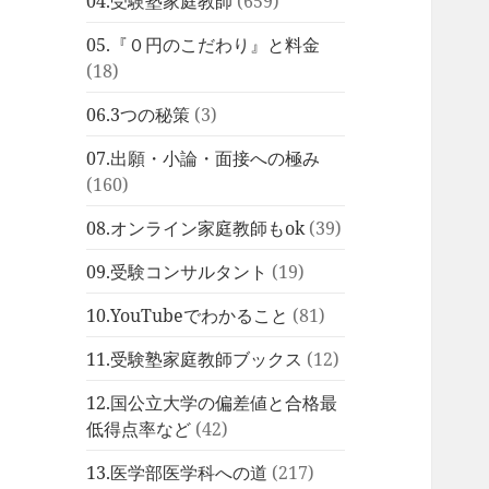
04.受験塾家庭教師
(659)
05.『０円のこだわり』と料金
(18)
06.3つの秘策
(3)
07.出願・小論・面接への極み
(160)
08.オンライン家庭教師もok
(39)
09.受験コンサルタント
(19)
10.YouTubeでわかること
(81)
11.受験塾家庭教師ブックス
(12)
12.国公立大学の偏差値と合格最
低得点率など
(42)
13.医学部医学科への道
(217)