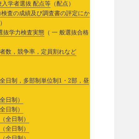
校入学者選抜 配点等
（配点）
力検査の成績及び調査書の評定にか
）
選抜学力検査実態
（ 一 般選抜合格
者数，競争率，定員割れなど
全日制，多部制単位制1・2部，昼
全日制）
全日制）
（全日制）
（全日制）
（全日制）