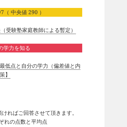
7（ 中央値 290 ）
法（受験塾家庭教師による暫定）
の学力を知る
最低点と自分の学力（偏差値と内
策】
り頂ければご回答させて頂きます。
れぞれの点数と平均点