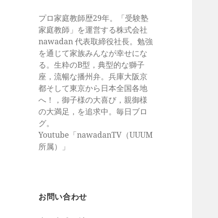
プロ家庭教師歴29年。「受験塾
家庭教師」を運営する株式会社
nawadan 代表取締役社長。勉強
を通じて家族みんなが幸せにな
る。生粋のB型，典型的な獅子
座，流暢な播州弁。兵庫大阪京
都そして東京から日本全国各地
へ！，御子様の大喜び，親御様
の大満足，を追求中。毎日ブロ
グ。
Youtube「nawadanTV（UUUM
所属）」
お問い合わせ