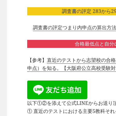
調査書の評定 283から29
調査書の評定つまり内申点の算出方
合格最低点と自分
【参考】
直近のテストから志望校の合格
申点）を知る。【大阪府公立高校受験対
以下①②を添えて公式LINEからお送
① 直近のテストにおける主要5教科そ