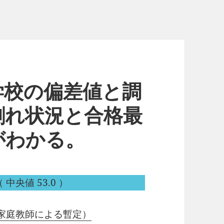
学校の偏差値と調
割れ状況と合格最
がわかる。
 中央値 53.0 ）
家庭教師による暫定）