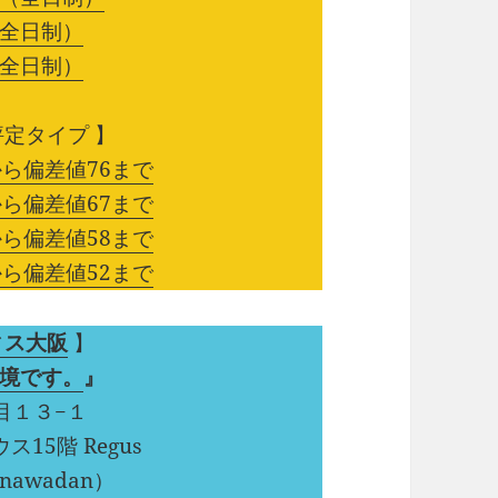
全日制）
全日制）
定タイプ 】
ら偏差値76まで
ら偏差値67まで
ら偏差値58まで
ら偏差値52まで
ィス大阪
】
境です。
』
丁目１３−１
15階 Regus
awadan）