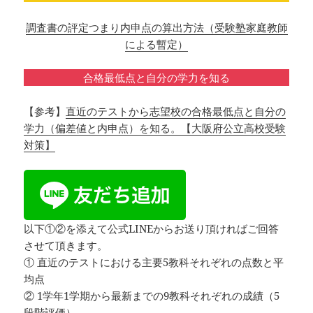
調査書の評定つまり内申点の算出方法（受験塾家庭教師
による暫定）
合格最低点と自分の学力を知る
【参考】
直近のテストから志望校の合格最低点と自分の
学力（偏差値と内申点）を知る。【大阪府公立高校受験
対策】
以下①②を添えて公式LINEからお送り頂ければご回答
させて頂きます。
① 直近のテストにおける主要5教科それぞれの点数と平
均点
② 1学年1学期から最新までの9教科それぞれの成績（5
段階評価）