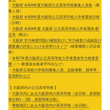
・
大阪府 令和8年度大阪府公立高等学校募集人員表
（募
集人員）
・
大阪府 令和8年度大阪府公立高等学校入学者選抜日程
（日程）
・
大阪府 令和8年度 大阪府 公立高等学校入学者選抜 配
点等
（配点）
・
大阪府 学力検査問題の種類並びに学力検査の成績及び
調査書の評定にかける倍率のタイプ
（検査種類と評定倍
率）
・
令和7年度大阪府公立高等学校入学者選抜学力検査実
態
（ 一 般選抜合格者平均点など）
・
大阪府立高校の学校別募集人員，志願者数，競争率，
定員割れなど
【 大阪府内の公立高等学校 】
・
大阪市内にある大阪府内の高等学校（全日制，多部制
単位制1・2部，昼夜間単位制）
・
豊能地区にある大阪府内の高等学校（全日制）