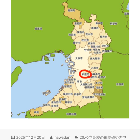
投
作
カ
2025年12月20日
nawadan
20.公立高校の偏差値や内申