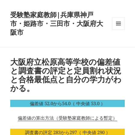
受験塾家庭教師|兵庫県神戸
市・姫路市・三田市・大阪府大
阪市
メニュ
ーとウ
ィジェ
ット
大阪府立松原高等学校の偏差値
と調査書の評定と定員割れ状況
と合格最低点と自分の学力がわ
かる。
偏差値 52.0から54.0（ 中央値 53.0 ）
偏差値の算出方法（受験塾家庭教師による暫定）
調査書の評定 283から297（ 中央値 290 ）