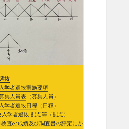
選抜
校入学者選抜実施要項
校募集人員表
（募集人員）
校入学者選抜日程
（日程）
校入学者選抜 配点等
（配点）
力検査の成績及び調査書の評定にか