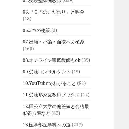
04.受験塾家庭教師
(659)
05.『０円のこだわり』と料金
(18)
06.3つの秘策
(3)
07.出願・小論・面接への極み
(160)
08.オンライン家庭教師もok
(39)
09.受験コンサルタント
(19)
10.YouTubeでわかること
(81)
11.受験塾家庭教師ブックス
(12)
12.国公立大学の偏差値と合格最
低得点率など
(42)
13.医学部医学科への道
(217)