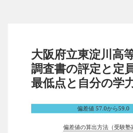
大阪府立東淀川高
調査書の評定と定
最低点と自分の学
偏差値 57.0から59.0（
偏差値の算出方法（受験塾