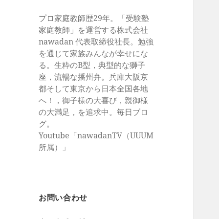
プロ家庭教師歴29年。「受験塾
家庭教師」を運営する株式会社
nawadan 代表取締役社長。勉強
を通じて家族みんなが幸せにな
る。生粋のB型，典型的な獅子
座，流暢な播州弁。兵庫大阪京
都そして東京から日本全国各地
へ！，御子様の大喜び，親御様
の大満足，を追求中。毎日ブロ
グ。
Youtube「nawadanTV（UUUM
所属）」
お問い合わせ