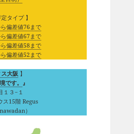
定タイプ 】
ら偏差値76まで
ら偏差値67まで
ら偏差値58まで
ら偏差値52まで
ィス大阪
】
境です。
』
丁目１３−１
15階 Regus
awadan）