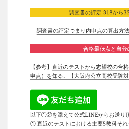
調査書の評定 318から33
調査書の評定つまり内申点の算出方
合格最低点と自分
【参考】
直近のテストから志望校の合格
申点）を知る。【大阪府公立高校受験対
以下①②を添えて公式LINEからお送
① 直近のテストにおける主要5教科そ