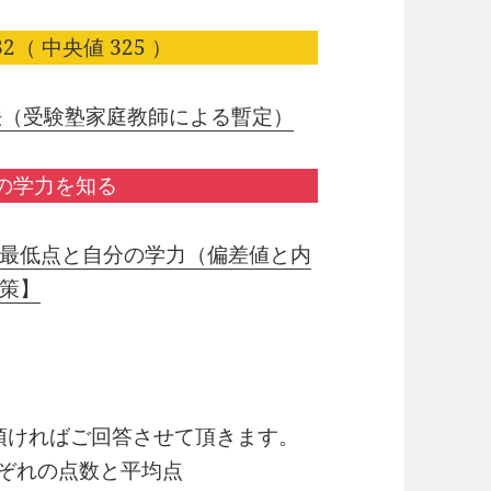
2（ 中央値 325 ）
法（受験塾家庭教師による暫定）
の学力を知る
最低点と自分の学力（偏差値と内
策】
り頂ければご回答させて頂きます。
れぞれの点数と平均点