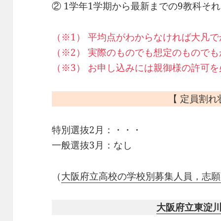
② 1学年1学期から最新までの9教科そ
（※1） 平均点がわからなければ大凡
（※2） 実際のものでも想定のもので
（※3） お申し込みには親御様の許可
【 定員割れ
特別選抜2月：・・・
一般選抜3月：なし
（
大阪府立高校の学校別募集人員，志願
大阪府立東淀