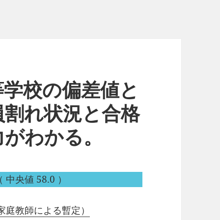
等学校の偏差値と
員割れ状況と合格
力がわかる。
 中央値 58.0 ）
家庭教師による暫定）