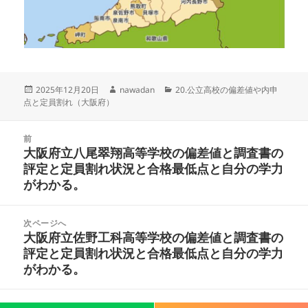
投
作
カ
2025年12月20日
nawadan
20.公立高校の偏差値や内申
稿
成
テ
点と定員割れ（大阪府）
日:
者
ゴ
リ
投
ー
前
稿
大阪府立八尾翠翔高等学校の偏差値と調査書の
前
ナ
評定と定員割れ状況と合格最低点と自分の学力
の
ビ
がわかる。
投
ゲ
稿:
ー
次ページへ
シ
大阪府立佐野工科高等学校の偏差値と調査書の
次
ョ
評定と定員割れ状況と合格最低点と自分の学力
の
ン
がわかる。
投
稿:
Proudly powered by WordPress