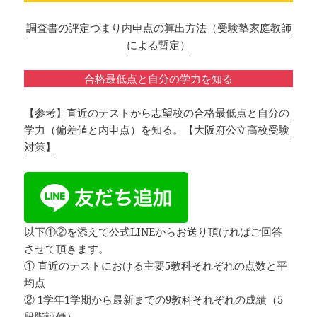
調査書の評定つまり内申点の算出方法（受験塾家庭教師
による暫定）
合格最低点と自分の学力を知る
【参考】
直近のテストから志望校の合格最低点と自分の
学力（偏差値と内申点）を知る。【大阪府公立高校受験
対策】
以下①②を添えて公式LINEからお送り頂ければご回答
させて頂きます。
① 直近のテストにおける主要5教科それぞれの点数と平
均点
② 1学年1学期から最新までの9教科それぞれの成績（5
段階評価）