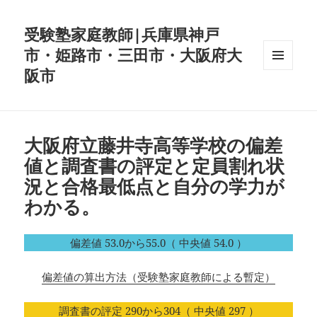
受験塾家庭教師|兵庫県神戸
市・姫路市・三田市・大阪府大
阪市
メニュ
ーとウ
ィジェ
ット
大阪府立藤井寺高等学校の偏差
値と調査書の評定と定員割れ状
況と合格最低点と自分の学力が
わかる。
偏差値 53.0から55.0（ 中央値 54.0 ）
偏差値の算出方法（受験塾家庭教師による暫定）
調査書の評定 290から304（ 中央値 297 ）