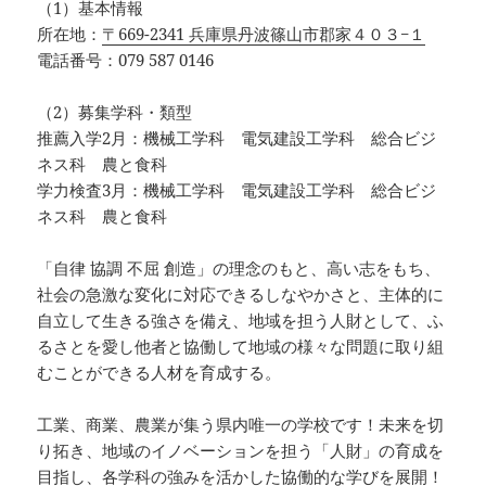
（1）基本情報
所在地：
〒669-2341 兵庫県丹波篠山市郡家４０３−１
電話番号：079 587 0146
（2）募集学科・類型
推薦入学2月：機械工学科 電気建設工学科 総合ビジ
ネス科 農と食科
学力検査3月：機械工学科 電気建設工学科 総合ビジ
ネス科 農と食科
「自律 協調 不屈 創造」の理念のもと、高い志をもち、
社会の急激な変化に対応できるしなやかさと、主体的に
自立して生きる強さを備え、地域を担う人財として、ふ
るさとを愛し他者と協働して地域の様々な問題に取り組
むことができる人材を育成する。
工業、商業、農業が集う県内唯一の学校です！未来を切
り拓き、地域のイノベーションを担う「人財」の育成を
目指し、各学科の強みを活かした協働的な学びを展開！