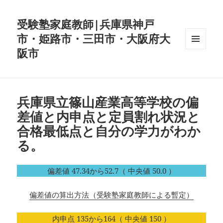
受験塾家庭教師|兵庫県神戸
市・姫路市・三田市・大阪府大
阪市
メニュ
ーとウ
ィジェ
ット
兵庫県立篠山産業高等学校の偏
差値と内申点と定員割れ状況と
合格最低点と自分の学力がわか
る。
偏差値 47.34から52.7（ 中央値 50.0 ）
偏差値の算出方法（受験塾家庭教師による暫定）
内申点 135から164（ 中央値 150 ）