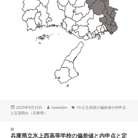
投
作
カ
2025年9月23日
nawadan
19.公立高校の偏差値や内申点
稿
成
テ
と定員割れ（兵庫県）
日:
者
ゴ
リ
投
ー
前
稿
兵庫県立氷上西高等学校の偏差値と内申点と定
前