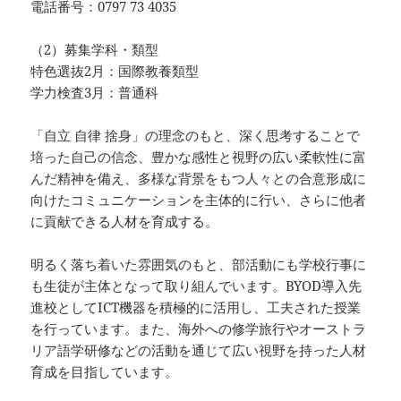
電話番号：0797 73 4035
（2）募集学科・類型
特色選抜2月：国際教養類型
学力検査3月：普通科
「自立 自律 捨身」の理念のもと、深く思考することで
培った自己の信念、豊かな感性と視野の広い柔軟性に富
んだ精神を備え、多様な背景をもつ人々との合意形成に
向けたコミュニケーションを主体的に行い、さらに他者
に貢献できる人材を育成する。
明るく落ち着いた雰囲気のもと、部活動にも学校行事に
も生徒が主体となって取り組んでいます。BYOD導入先
進校としてICT機器を積極的に活用し、工夫された授業
を行っています。また、海外への修学旅行やオーストラ
リア語学研修などの活動を通じて広い視野を持った人材
育成を目指しています。