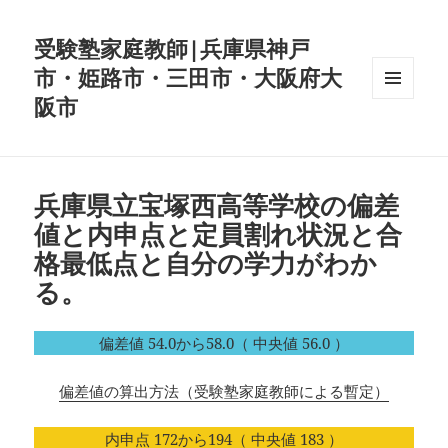
受験塾家庭教師|兵庫県神戸
市・姫路市・三田市・大阪府大
阪市
メニュ
ーとウ
ィジェ
ット
兵庫県立宝塚西高等学校の偏差
値と内申点と定員割れ状況と合
格最低点と自分の学力がわか
る。
偏差値 54.0から58.0（ 中央値 56.0 ）
偏差値の算出方法（受験塾家庭教師による暫定）
内申点 172から194（ 中央値 183 ）