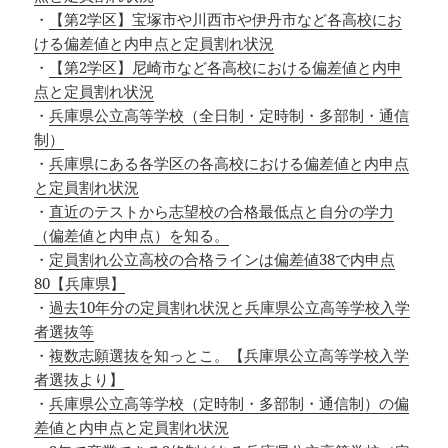
・
【第2学区】宝塚市や川西市や伊丹市など各高校にお
ける偏差値と内申点と定員割れ状況
・
【第2学区】尼崎市など各高校における偏差値と内申
点と定員割れ状況
・
兵庫県公立高等学校（全日制・定時制・多部制・通信
制）
・
兵庫県にある各学区の各高校における偏差値と内申点
と定員割れ状況
・
直近のテストから志望校の合格最低点と自分の学力
（偏差値と内申点）を知る。
・
定員割れ公立高校の合格ラインは偏差値38で内申点
80【兵庫県】
・
過去10年分の定員割れ状況と兵庫県公立高等学校入学
者選抜等
・
複数志願選抜を知っとこ。【兵庫県公立高等学校入学
者選抜より】
・
兵庫県公立高等学校（定時制・多部制・通信制）の偏
差値と内申点と定員割れ状況