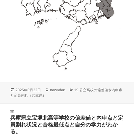
投
作
カ
2025年9月22日
nawadan
19.公立高校の偏差値や内申点
稿
成
テ
と定員割れ（兵庫県）
日:
者
ゴ
リ
投
ー
前
稿
兵庫県立宝塚北高等学校の偏差値と内申点と定
前
ナ
員割れ状況と合格最低点と自分の学力がわか
の
ビ
る。
投