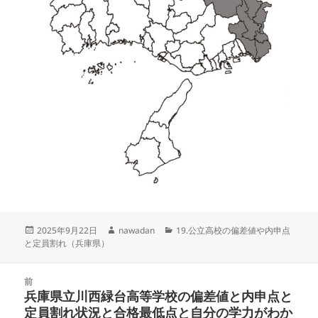
投
作
カ
2025年9月22日
nawadan
19.公立高校の偏差値や内申点
稿
成
テ
と定員割れ（兵庫県）
日:
者
ゴ
リ
投
ー
前
稿
兵庫県立川西緑台高等学校の偏差値と内申点と
前
ナ
定員割れ状況と合格最低点と自分の学力がわか
の