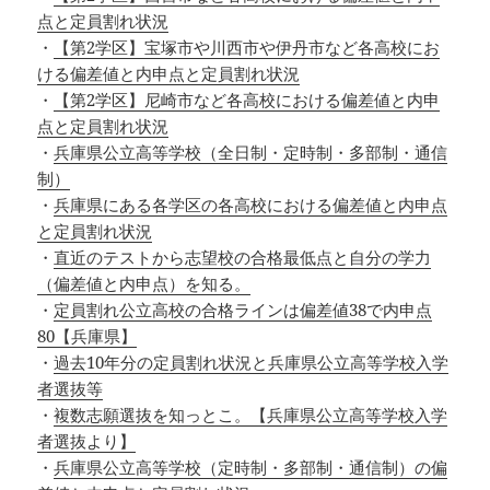
点と定員割れ状況
・
【第2学区】宝塚市や川西市や伊丹市など各高校にお
ける偏差値と内申点と定員割れ状況
・
【第2学区】尼崎市など各高校における偏差値と内申
点と定員割れ状況
・
兵庫県公立高等学校（全日制・定時制・多部制・通信
制）
・
兵庫県にある各学区の各高校における偏差値と内申点
と定員割れ状況
・
直近のテストから志望校の合格最低点と自分の学力
（偏差値と内申点）を知る。
・
定員割れ公立高校の合格ラインは偏差値38で内申点
80【兵庫県】
・
過去10年分の定員割れ状況と兵庫県公立高等学校入学
者選抜等
・
複数志願選抜を知っとこ。【兵庫県公立高等学校入学
者選抜より】
・
兵庫県公立高等学校（定時制・多部制・通信制）の偏