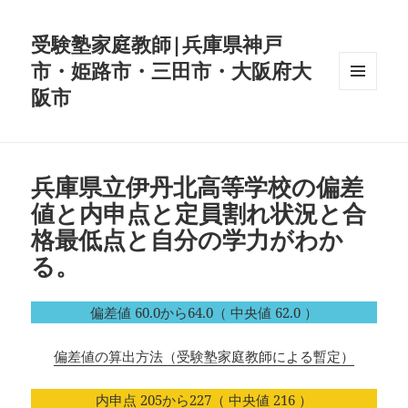
受験塾家庭教師|兵庫県神戸
市・姫路市・三田市・大阪府大
阪市
メニュ
ーとウ
ィジェ
ット
兵庫県立伊丹北高等学校の偏差
値と内申点と定員割れ状況と合
格最低点と自分の学力がわか
る。
偏差値 60.0から64.0（ 中央値 62.0 ）
偏差値の算出方法（受験塾家庭教師による暫定）
内申点 205から227（ 中央値 216 ）