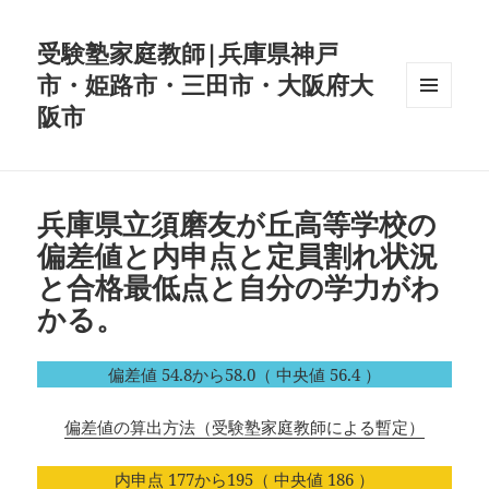
受験塾家庭教師|兵庫県神戸
市・姫路市・三田市・大阪府大
阪市
メニュ
ーとウ
ィジェ
ット
兵庫県立須磨友が丘高等学校の
偏差値と内申点と定員割れ状況
と合格最低点と自分の学力がわ
かる。
偏差値 54.8から58.0（ 中央値 56.4 ）
偏差値の算出方法（受験塾家庭教師による暫定）
内申点 177から195（ 中央値 186 ）