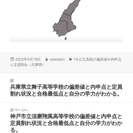
投
作
カ
2025年9月19日
nawadan
19.公立高校の偏差値や内申点
稿
成
テ
と定員割れ（兵庫県）
日:
者
ゴ
リ
投
ー
前
稿
兵庫県立舞子高等学校の偏差値と内申点と定員
前
ナ
割れ状況と合格最低点と自分の学力がわかる。
の
ビ
投
ゲ
稿:
次ページへ
ー
神戸市立須磨翔風高等学校の偏差値と内申点と
次
シ
定員割れ状況と合格最低点と自分の学力がわか
の
ョ
る。
投