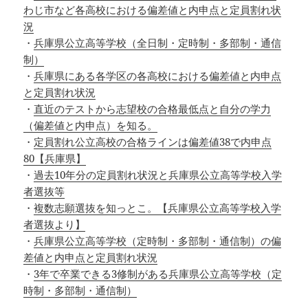
わじ市など各高校における偏差値と内申点と定員割れ状
況
・
兵庫県公立高等学校（全日制・定時制・多部制・通信
制）
・
兵庫県にある各学区の各高校における偏差値と内申点
と定員割れ状況
・
直近のテストから志望校の合格最低点と自分の学力
（偏差値と内申点）を知る。
・
定員割れ公立高校の合格ラインは偏差値38で内申点
80【兵庫県】
・
過去10年分の定員割れ状況と兵庫県公立高等学校入学
者選抜等
・
複数志願選抜を知っとこ。【兵庫県公立高等学校入学
者選抜より】
・
兵庫県公立高等学校（定時制・多部制・通信制）の偏
差値と内申点と定員割れ状況
・
3年で卒業できる3修制がある兵庫県公立高等学校（定
時制・多部制・通信制）