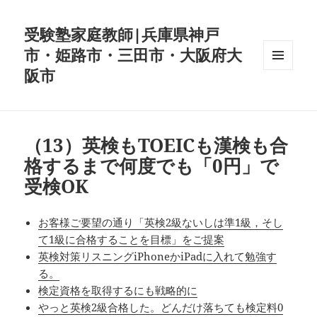
受験塾家庭教師|兵庫県神戸
市・姫路市・三田市・大阪府大
阪市
メニュ
ーとウ
ィジェ
ット
（13）英検もTOEICも漢検も合
格するまで何度でも「0円」で
受検OK
お客様ご要望の通り「英検2級ないしは準1級，そし
て1級に合格することを目標」をご提案
英検対策リスニングiPhoneかiPadに入れて勉強す
る。
検定資格を取得するにも戦略的に
やっと英検2級合格した。どんだけ落ちても検定料0