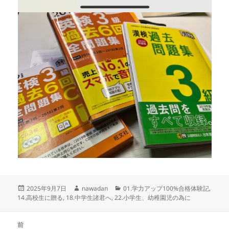
投
作
カ
2025年9月7日
nawadan
01.学力アップ100%合格体験記
,
稿
成
テ
14.高校生に贈る
,
18.中学生諸君へ
,
22.小学生、幼稚園児の為に
日:
者
ゴ
リ
投
ー
前