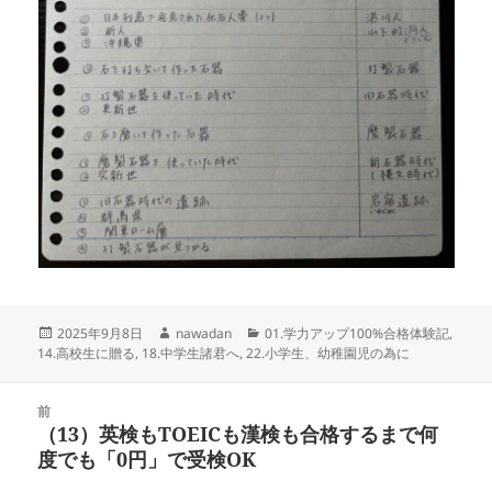
投
作
カ
2025年9月8日
nawadan
01.学力アップ100%合格体験記
,
稿
成
テ
14.高校生に贈る
,
18.中学生諸君へ
,
22.小学生、幼稚園児の為に
日:
者
ゴ
リ
投
ー
前
稿
（13）英検もTOEICも漢検も合格するまで何
前
ナ
度でも「0円」で受検OK
の
ビ
投