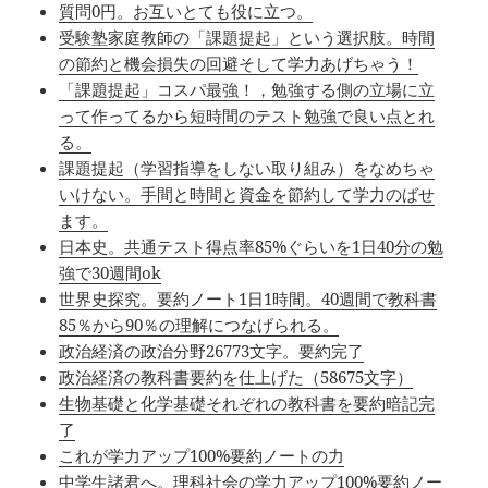
質問0円。お互いとても役に立つ。
受験塾家庭教師の「課題提起」という選択肢。時間
の節約と機会損失の回避そして学力あげちゃう！
「課題提起」コスパ最強！，勉強する側の立場に立
って作ってるから短時間のテスト勉強で良い点とれ
る。
課題提起（学習指導をしない取り組み）をなめちゃ
いけない。手間と時間と資金を節約して学力のばせ
ます。
日本史。共通テスト得点率85%ぐらいを1日40分の勉
強で30週間ok
世界史探究。要約ノート1日1時間。40週間で教科書
85％から90％の理解につなげられる。
政治経済の政治分野26773文字。要約完了
政治経済の教科書要約を仕上げた（58675文字）
生物基礎と化学基礎それぞれの教科書を要約暗記完
了
これが学力アップ100%要約ノートの力
中学生諸君へ。理科社会の学力アップ100%要約ノー