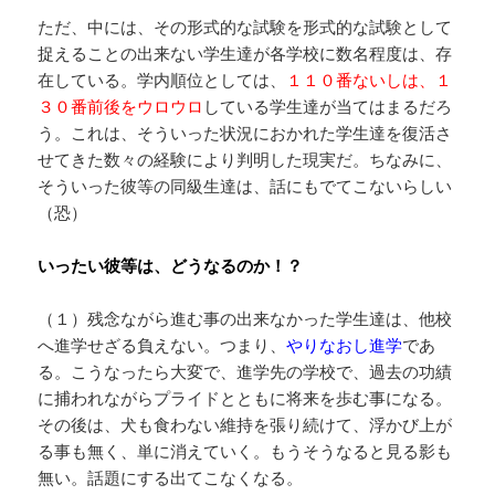
ただ、中には、その形式的な試験を形式的な試験として
捉えることの出来ない学生達が各学校に数名程度は、存
在している。学内順位としては、
１１０番ないしは、１
３０番前後をウロウロ
している学生達が当てはまるだろ
う。これは、そういった状況におかれた学生達を復活さ
せてきた数々の経験により判明した現実だ。ちなみに、
そういった彼等の同級生達は、話にもでてこないらしい
（恐）
いったい彼等は、どうなるのか！？
（１）残念ながら進む事の出来なかった学生達は、他校
へ進学せざる負えない。つまり、
やりなおし進学
であ
る。こうなったら大変で、進学先の学校で、過去の功績
に捕われながらプライドとともに将来を歩む事になる。
その後は、犬も食わない維持を張り続けて、浮かび上が
る事も無く、単に消えていく。もうそうなると見る影も
無い。話題にする出てこなくなる。