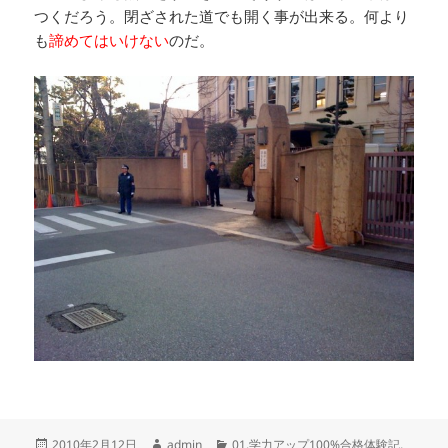
つくだろう。閉ざされた道でも開く事が出来る。何より
も
諦めてはいけない
のだ。
投
作
カ
2010年2月12日
admin
01.学力アップ100%合格体験記
,