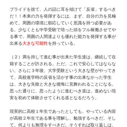
プライドを捨て、人の話に耳を傾けて「反省」するべき
だ！！本来の力を発揮するには、まず、自分の力を見極
めて、周囲の環境に順応していく意識を持つ必要があ
る。少なくとも中学受験で培った頭をフル稼働させてや
る事で、周囲の人間達よりも優れた能力を発揮する事が
出来る
大きな可能性
を持っている。
（２）満を持して進む事が出来た学生達は、継続して在
籍することが許される。ただ、これで安心してはならな
い。さらに３年後、大学受験という大きな壁がやってき
て、高校進学時の反省を活かす事の出来なかった学生
は、大きな失敗と大きな後悔に見舞われることになる。
思った通りに、思ったように進むべき道は、進めない現
実を初めて体験させてくれる道となるだろう。
現実的に高校１年生であったとしても、やっている内容
が高校２年生である事を理解し、勉強するべきだ。そし
て、何よりも無理をすべきだ。そうすれば取り返しは、