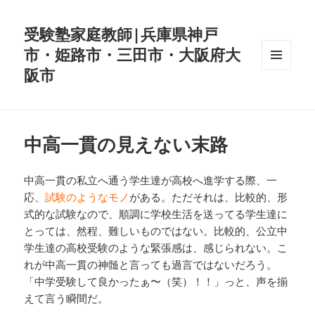
受験塾家庭教師|兵庫県神戸
市・姫路市・三田市・大阪府大
阪市
メニュ
ーとウ
ィジェ
ット
中高一貫の見えない末路
中高一貫の私立へ通う学生達が高校へ進学する際、一
応、
試験のようなモノ
がある。ただそれは、比較的、形
式的な試験なので、順調に学校生活を送ってる学生達に
とっては、然程、難しいものではない。比較的、公立中
学生達の高校受験のような緊張感は、感じられない。こ
れが中高一貫の神髄と言っても過言ではないだろう。
「中学受験して良かったぁ〜（笑）！！」っと、声を揃
えて言う瞬間だ。