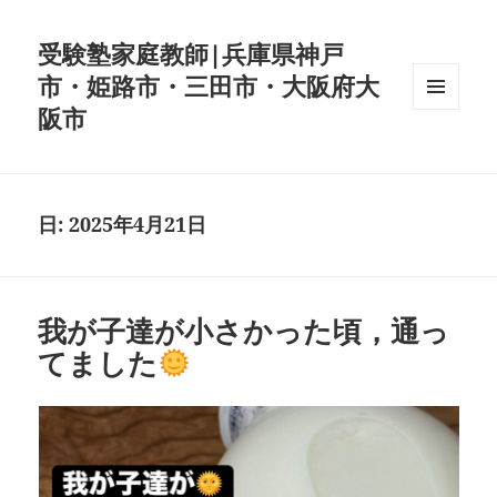
受験塾家庭教師|兵庫県神戸
市・姫路市・三田市・大阪府大
阪市
メニュ
ーとウ
ィジェ
ット
日:
2025年4月21日
我が子達が小さかった頃，通っ
てました