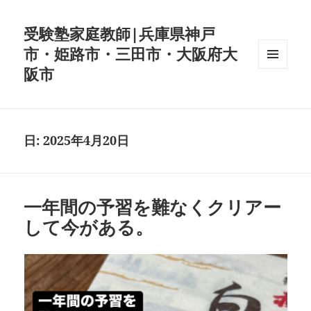
受験塾家庭教師|兵庫県神戸
市・姫路市・三田市・大阪府大
阪市
メニュ
ーとウ
ィジェ
ット
日:
2025年4月20日
一年間の予習を難なくクリアー
して今がある。