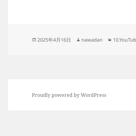
投
作
カ
2025年4月16日
nawadan
10.You
稿
成
テ
日:
者
ゴ
リ
ー
Proudly powered by WordPress