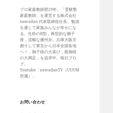
プロ家庭教師歴29年。「受験塾
家庭教師」を運営する株式会社
nawadan 代表取締役社長。勉強
を通じて家族みんなが幸せにな
る。生粋のB型，典型的な獅子
座，流暢な播州弁。兵庫大阪京
都そして東京から日本全国各地
へ！，御子様の大喜び，親御様
の大満足，を追求中。毎日ブロ
グ。
Youtube「nawadanTV（UUUM
所属）」
お問い合わせ