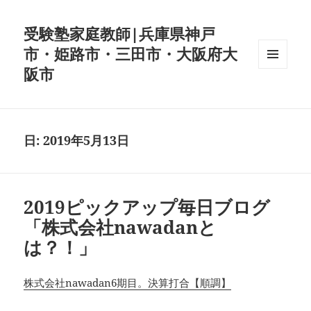
受験塾家庭教師|兵庫県神戸
市・姫路市・三田市・大阪府大
阪市
メニュ
ーとウ
ィジェ
ット
日:
2019年5月13日
2019ピックアップ毎日ブログ
「株式会社nawadanと
は？！」
株式会社nawadan6期目。決算打合【順調】