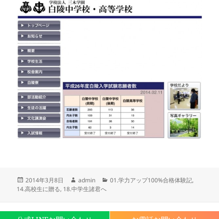
投
作
カ
2014年3月8日
admin
01.学力アップ100%合格体験記
,
稿
成
テ
14.高校生に贈る
,
18.中学生諸君へ
日:
者
ゴ
リ
ー
Proudly powered by WordPress