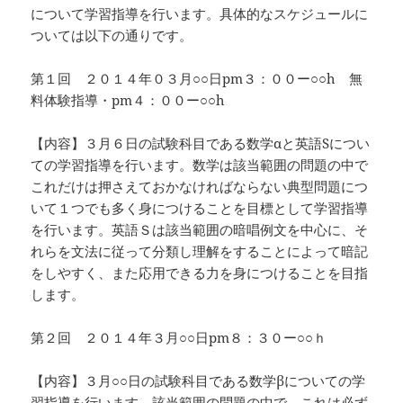
について学習指導を行います。具体的なスケジュールに
ついては以下の通りです。
第１回 ２０１４年０３月○○日pm３：００ー○○h 無
料体験指導・pm４：００ー○○h
【内容】３月６日の試験科目である数学αと英語Sについ
ての学習指導を行います。数学は該当範囲の問題の中で
これだけは押さえておかなければならない典型問題につ
いて１つでも多く身につけることを目標として学習指導
を行います。英語Ｓは該当範囲の暗唱例文を中心に、そ
れらを文法に従って分類し理解をすることによって暗記
をしやすく、また応用できる力を身につけることを目指
します。
第２回 ２０１４年３月○○日pm８：３０ー○○ｈ
【内容】３月○○日の試験科目である数学βについての学
習指導を行います。該当範囲の問題の中で、これは必ず