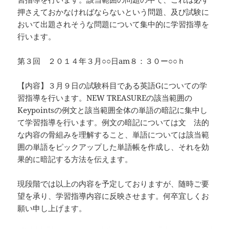
押さえておかなければならないという問題、及び試験に
おいて出題されそうな問題について集中的に学習指導を
行います。
第３回 ２０１４年３月○○日am８：３０ー○○ｈ
【内容】３月９日の試験科目である英語Gについての学
習指導を行います。NEW TREASUREの該当範囲の
Keypointsの例文と該当範囲全体の単語の暗記に集中し
て学習指導を行います。例文の暗記については文 法的
な内容の骨組みを理解すること、単語については該当範
囲の単語をピックアップした単語帳を作成し、それを効
果的に暗記する方法を伝えます。
現段階では以上の内容を予定しておりますが、随時ご要
望を承り、学習指導内容に反映させます。何卒宜しくお
願い申し上げます。