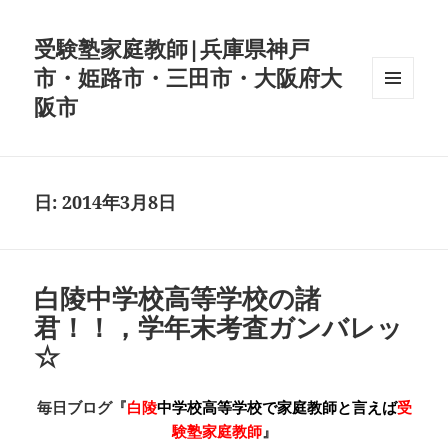
受験塾家庭教師|兵庫県神戸
市・姫路市・三田市・大阪府大
阪市
メニュ
ーとウ
ィジェ
ット
日:
2014年3月8日
白陵中学校高等学校の諸
君！！，学年末考査ガンバレッ
☆
毎日ブログ『
白陵
中学校高等学校で家庭教師と言えば
受
験塾家庭教師
』