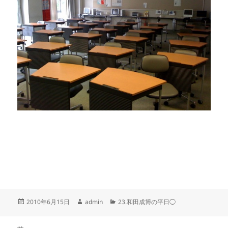
投
作
カ
2010年6月15日
admin
23.和田成博の平日◯
稿
成
テ
日:
者
ゴ
投