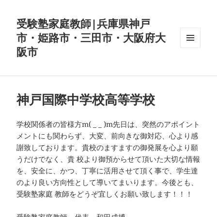
受験塾家庭教師|兵庫県神戸
市・姫路市・三田市・大阪府大
阪市
メニュ
ーとウ
ィジェ
ット
神戸国際中学校高等学校
学校関係者の皆様方m( _ _ )m先日は、突然のアポイント
メントにも関わらず、大変、前向きな御対応、心より感
謝致しております。貴校のますますの御発展を心より願
うだけでなく、貴 校より御預からせて頂いた大切な情報
を、安全に、かつ、丁寧に活用させて頂く事で、学生達
のより良い方向性として導いてまいります。今後とも、
受験塾家庭 教師をどうぞ宜しくお願い致します！！！