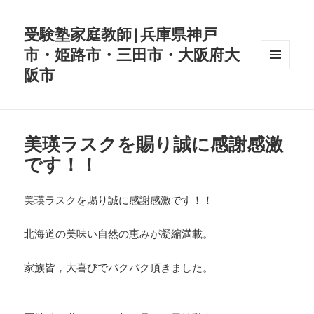
受験塾家庭教師|兵庫県神戸
市・姫路市・三田市・大阪府大
阪市
メニュ
ーとウ
ィジェ
ット
美瑛ラスクを賜り誠に感謝感激
です！！
美瑛ラスクを賜り誠に感謝感激です！！
北海道の美味い自然の恵みが凝縮満載。
家族皆，大喜びでパクパク頂きました。
・