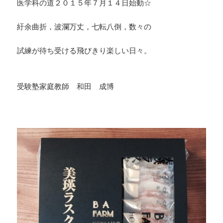
医学科の道２０１５年７月１４日始動☆
紆余曲折，波瀾万丈，七転八倒，数々の
試練が待ち受ける飛びきり楽しい日々。
・
受験塾家庭教師 和田 成博
・